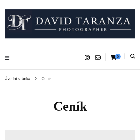
Fotograf pro chvíle, na kterých záleží.
David Taranza
0
Úvodní stránka
Ceník
Ceník