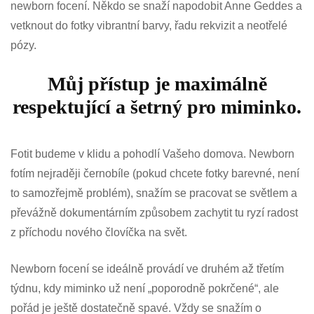
newborn focení. Někdo se snaží napodobit Anne Geddes a
vetknout do fotky vibrantní barvy, řadu rekvizit a neotřelé
pózy.
Můj přístup je maximálně
respektující a šetrný pro miminko.
Fotit budeme v klidu a pohodlí Vašeho domova. Newborn
fotím nejraději černobíle (pokud chcete fotky barevné, není
to samozřejmě problém), snažím se pracovat se světlem a
převážně dokumentárním způsobem zachytit tu ryzí radost
z příchodu nového človíčka na svět.
Newborn focení se ideálně provádí ve druhém až třetím
týdnu, kdy miminko už není „poporodně pokrčené“, ale
pořád je ještě dostatečně spavé. Vždy se snažím o