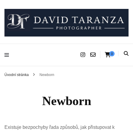
Fotograf pro chvíle, na kterých záleží.
David Taranza
0
Úvodní stránka
Newborn
Newborn
Existuje bezpochyby řada způsobů, jak přistupovat k