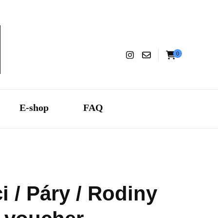
0
aranza
E-shop
FAQ
i / Páry / Rodiny