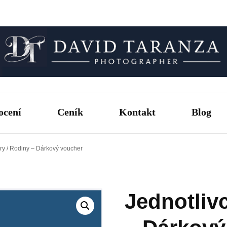
Fotograf pro chvíle, na kterých záleží.
David T
ocení
Ceník
Kontakt
Blog
áry / Rodiny – Dárkový voucher
Jednotlivc