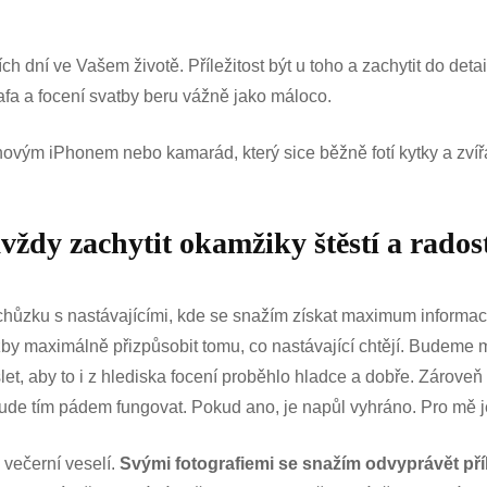
ch dní ve Vašem životě. Příležitost být u toho a zachytit do detai
afa a focení svatby beru vážně jako máloco.
novým iPhonem nebo kamarád, který sice běžně fotí kytky a zvířat
dy zachytit okamžiky štěstí a radosti
hůzku s nastávajícími, kde se snažím získat maximum informací 
žby maximálně přizpůsobit tomu, co nastávající chtějí. Budeme 
et, aby to i z hlediska focení proběhlo hladce a dobře. Zároveň 
e bude tím pádem fungovat. Pokud ano, je napůl vyhráno. Pro mě j
 večerní veselí.
Svými fotografiemi se snažím odvyprávět pří