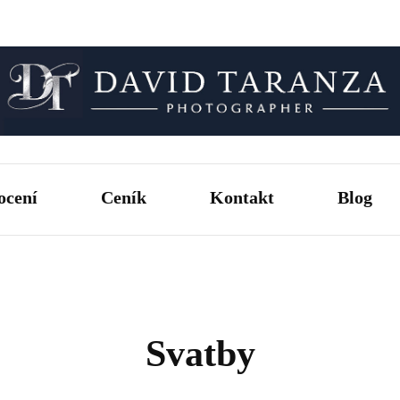
Fotograf pro chvíle, na kterých záleží.
David T
ocení
Ceník
Kontakt
Blog
Svatby