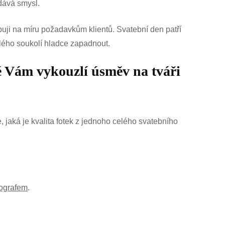
dává smysl.
buji na míru požadavkům klientů. Svatební den patří
elého soukolí hladce zapadnout.
é Vám vykouzlí úsměv na tváři
, jaká je kvalita fotek z jednoho celého svatebního
tografem
.