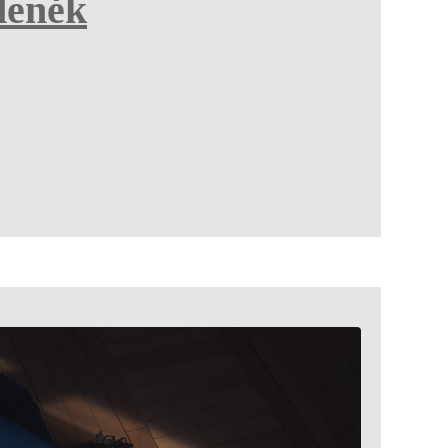
deněk