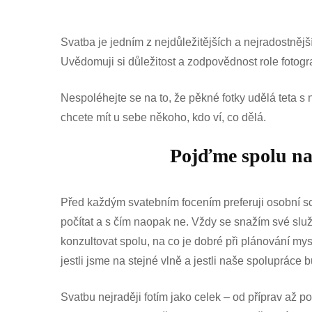
Svatba je jedním z nejdůležitějších a nejradostnější
Uvědomuji si důležitost a zodpovědnost role fotogr
Nespoléhejte se na to, že pěkné fotky udělá teta s 
chcete mít u sebe někoho, kdo ví, co dělá.
Pojďme spolu navž
Před každým svatebním focením preferuji osobní sc
počítat a s čím naopak ne. Vždy se snažím své slu
konzultovat spolu, na co je dobré při plánování mysl
jestli jsme na stejné vlně a jestli naše spoluprác
Svatbu nejraději fotím jako celek – od příprav až po