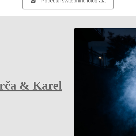
Potřebuji svatebního fotografa
rča & Karel