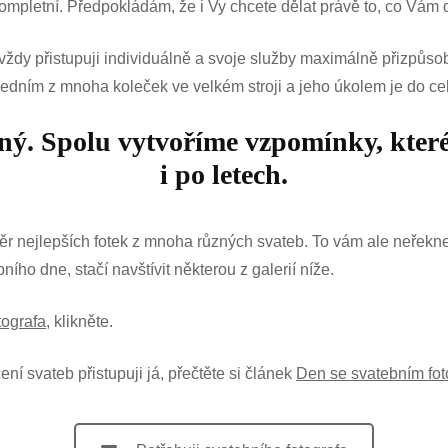
ompletní. Předpokládám, že i Vy chcete dělat právě to, co Vám 
 vždy přistupuji individuálně a svoje služby maximálně přizpůso
 jedním z mnoha koleček ve velkém stroji a jeho úkolem je do c
čný. Spolu vytvoříme vzpomínky, kter
i po letech.
běr nejlepších fotek z mnoha různých svateb. To vám ale neřekne
ího dne, stačí navštívit některou z galerií níže.
tografa
, klikněte.
ení svateb přistupuji já, přečtěte si článek
Den se svatebním fo