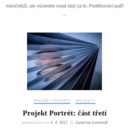
náročnější, ale výsledek snad stojí za to. Poděkování patří
…
PROJEKT PORTRÉT
,
PROJEKTY
Projekt Portrét: část třetí
na
aktualizováno na
6. 4. 2017
Zanechat komentář
Projekt