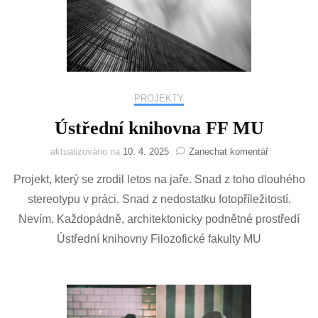
PROJEKTY
Ústřední knihovna FF MU
na
aktualizováno na
10. 4. 2025
Zanechat komentář
Ústřední
Projekt, který se zrodil letos na jaře. Snad z toho dlouhého
knihovna
FF
stereotypu v práci. Snad z nedostatku fotopříležitostí.
MU
Nevím. Každopádně, architektonicky podnětné prostředí
Ústřední knihovny Filozofické fakulty MU