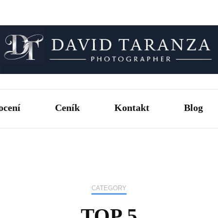
Fotograf pro chvíle, na kterých záleží.
David T
ocení
Ceník
Kontakt
Blog
CATEGORY
TOP 5