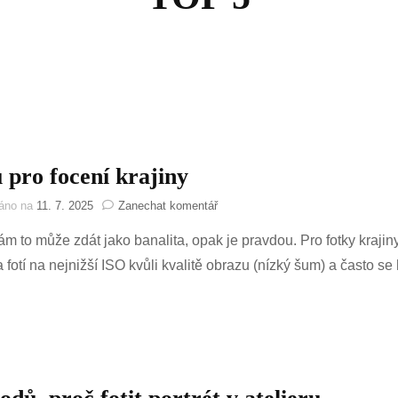
ů pro focení krajiny
na
váno na
11. 7. 2025
Zanechat komentář
5
ám to může zdát jako banalita, opak je pravdou. Pro fotky krajin
tipů
pro
a fotí na nejnižší ISO kvůli kvalitě obrazu (nízký šum) a často s
focení
krajiny