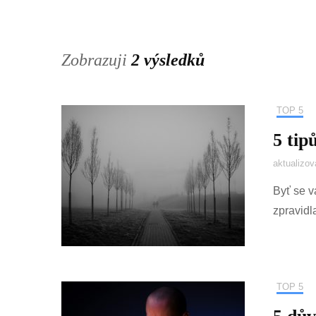
Zobrazuji
2 výsledků
TOP 5
5 tip
aktualizo
Byť se v
zpravidl
TOP 5