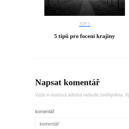
TOP 5
5 tipů pro focení krajiny
Napsat komentář
Vaše e-mailová adresa nebude zveřejněna.
V
komentář