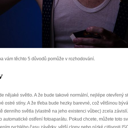
řeba vám těchto 5 důvodů pomůže v rozhodování.
v
bude nějaké světlo. A že bude takové normální, nejlépe otevřený
livé ostré stíny. A že třeba bude hezky barevné, což většinou býv
litě denního světla (vlastně na jeho existenci vůbec) zcela závisl
lo automatické ostření fotoaparátu. Pokud chcete, můžete toto s
m rychlého času závěrky, větší clony nebo nízké citlivosti ISO