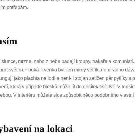
ním potřebám.
časím
raží slunce, mrzne, nebo z nebe padají kroupy, trakaře a komunist
protisvětlo). Fouká-li venku byť jen mírný větřík, není radno dáva
gují jako plachta na lodi a není-li stojan zatížen pár pytlíky s 
í, která v případě blesků může jít do desítek tisíc Kč. V lepším
ebou. V interiéru můžete sice způsobit něco podobného vlastní n
ybavení na lokaci