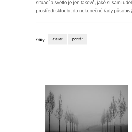
situací a světlo je jen takové, jaké si sami u
prostředí skloubit do nekonečné řady působivý
atelier
portrét
Štítky:
Navigace
příspěvku