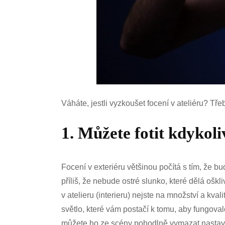
Váháte, jestli vyzkoušet focení v ateliéru? T
1. Můžete fotit kdykoli
Focení v exteriéru většinou počítá s tím, že 
příliš, že nebude ostré slunko, které dělá ošk
v atelieru (interieru) nejste na množství a kva
světlo, které vám postačí k tomu, aby fungova
můžete ho ze scény pohodlně vymazat nastavení