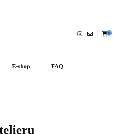
0
aranza
E-shop
FAQ
telieru