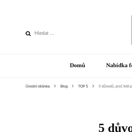
Vyhledávání
Domů
Nabídka f
Úvodní stránka
Blog
TOP 5
5 důvodů, proč fotit p
5 důvo