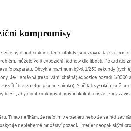
oziční kompromisy
ím světelným podmínkám. Jen málokdy jsou zrovna takové podmín
oblém, můžete volit expoziční hodnoty dle libosti. Pokud ale z
času fotoaparátu. Obvyklé maximum bývá 1/250 sekundy (rychle
clony. Je-li správná (resp. vámi chtěná) expozice pozadí 1/8000 
 neosvětlí blesk celou plochu snímku). A při tak vysoké cloně n
ý blesk, aby mohl konkurovat úrovni okolního osvětlení v závisl
eriéru. Tímto neříkám, že nefotím v exteriéru nebo že se rád zaví
poskytuje nepřeberné množství pozadí. Interiér naopak skýtá pro