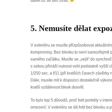
tablet už se tam ztratí.
5. Nemusíte dělat exp
V exteriéru se musíte přizpůsobovat aktuáln
kompromisy. Bez blesku to není samozřejmě pr
samého začátku. Musíte se „vejít“ do synchro
s sebou přináší nutnost volit podstatně vyšší 
1/250 sec. a f/11 (při kratších časech závěrky
Dále, musíte mít k dispozici dostatečně výkonn
kratší vzdálenost blesk dosvítí.
To bylo top 5 důvodů, proč fotit portréty v int
omezení. V exteriéru se dá fotit bez blesku a 