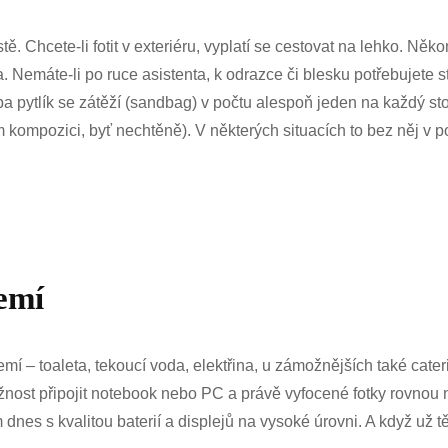
. Chcete-li fotit v exteriéru, vyplatí se cestovat na lehko. Něk
Nemáte-li po ruce asistenta, k odrazce či blesku potřebujete st
 pytlík se zátěží (sandbag) v počtu alespoň jeden na každý stoj
m kompozici, byť nechtěně). V některých situacích to bez něj v 
zemí
zemí – toaleta, tekoucí voda, elektřina, u zámožnějších také cat
žnost připojit notebook nebo PC a právě vyfocené fotky rovnou na
dnes s kvalitou baterií a displejů na vysoké úrovni. A když už t