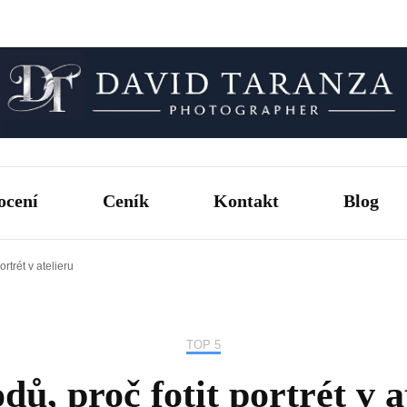
Fotograf pro chvíle, na kterých záleží.
David T
ocení
Ceník
Kontakt
Blog
ortrét v atelieru
TOP 5
dů, proč fotit portrét v a