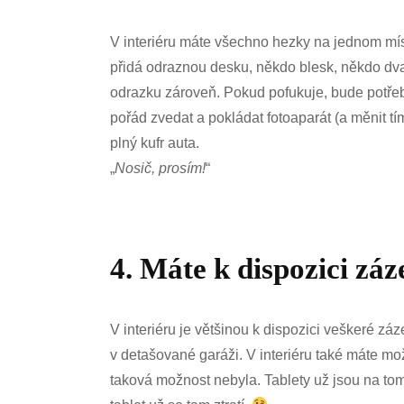
V interiéru máte všechno hezky na jednom místě
přidá odraznou desku, někdo blesk, někdo dva. 
odrazku zároveň. Pokud pofukuje, bude potřeba
pořád zvedat a pokládat fotoaparát (a měnit tí
plný kufr auta.
„
Nosič, prosím!
“
4. Máte k dispozici zá
V interiéru je většinou k dispozici veškeré zá
v detašované garáži. V interiéru také máte mo
taková možnost nebyla. Tablety už jsou na tom 