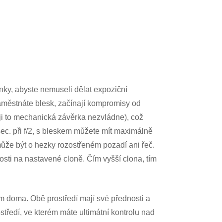
ky, abyste nemuseli dělat expoziční
aměstnáte blesk, začínají kompromisy od
ji to mechanická závěrka nezvládne), což
sec. při f/2, s bleskem můžete mít maximálně
emůže být o hezky rozostřeném pozadí ani řeč.
osti na nastavené cloně. Čím vyšší clona, tím
rám doma. Obě prostředí mají své přednosti a
středí, ve kterém máte ultimátní kontrolu nad