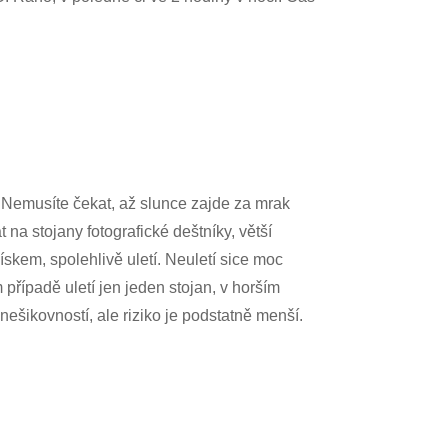
i. Nemusíte čekat, až slunce zajde za mrak
t na stojany fotografické deštníky, větší
pískem, spolehlivě uletí. Neuletí sice moc
 případě uletí jen jeden stojan, v horším
ešikovností, ale riziko je podstatně menší.