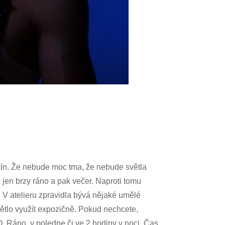
 stín. Že nebude moc tma, že nebude světla
á jen brzy ráno a pak večer. Naproti tomu
í. V atelieru zpravidla bývá nějaké umělé
větlo využít expozičně. Pokud nechcete,
. Ráno, v poledne či ve 2 hodiny v noci. Čas