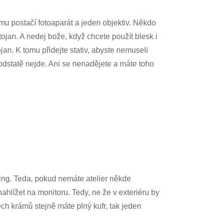
omu postačí fotoaparát a jeden objektiv. Někdo
ojan. A nedej bože, když chcete použít blesk i
an. K tomu přidejte stativ, abyste nemuseli
podstatě nejde. Ani se nenadějete a máte toho
ering. Teda, pokud nemáte atelier někde
hlížet na monitoru. Tedy, ne že v exteriéru by
ěch krámů stejně máte plný kufr, tak jeden