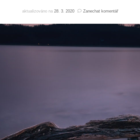
na
aktualizováno na
28. 3. 2020
Zanechat komentář
Karanténní