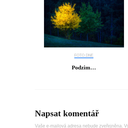
FOTO DNE
Podzim…
Napsat komentář
Vaše e-mailová adresa nebude zveřejněna.
V