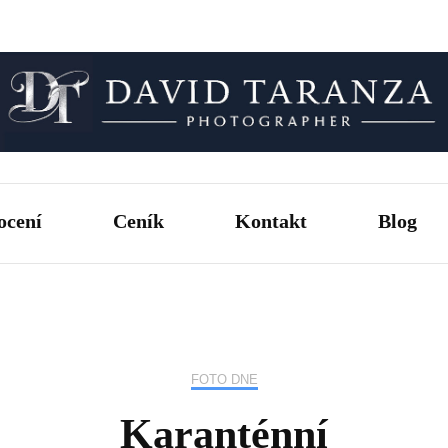
Fotograf pro chvíle, na kterých záleží.
David T
ocení
Ceník
Kontakt
Blog
FOTO DNE
Karanténní