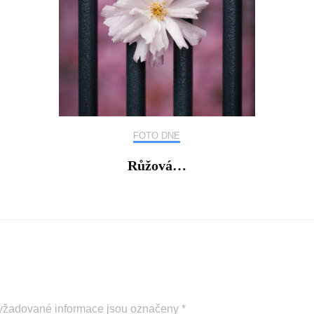
FOTO DNE
Růžová…
yžadované informace jsou označeny
*