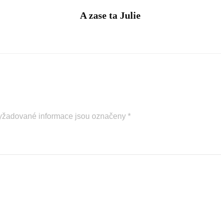
A zase ta Julie
yžadované informace jsou označeny
*