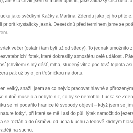
, ale v tu chvíli jsem si musel ujasnit, jaké zakázky chci dělat
Lucku jako svědkyni
Kačky a Martina
, Zdendu jako jejího přítele
dí priorit krystalicky jasná. Deset dnů před termínem jsme se pot
ivem.
vrtek večer (ostatní tam byli už od středy). To jednak umožnilo 
nesvatebních“ fotek, které dokreslily atmosféru celé události. 
 (chvílemi silný déšť, mlha, studený vítr a pocitová teplota asi 6
era pak už bylo jen třešničkou na dortu.
en velký, snažil jsem se co nejvíc pracovat hlavně s přirozeným
y se nutně muselo a nebylo nic, co by se nemohlo. Lucka se Zden
iku se mi podařilo hranice té svobody objevit – když jsem se ji
gnature fotky“, při které se měli asi do půli lýtek namočit do jez
ta se roztáhla do úsměvu od ucha k uchu a ledově klidným hlase
raději na suchu.