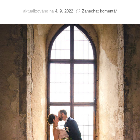
na
aktualizováno na
4. 9. 2022
Zanechat komentář
Lucka
a
Zdenda