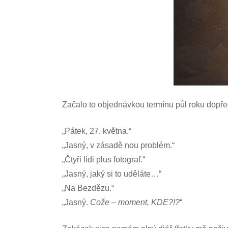
Začalo to objednávkou termínu půl roku dopře
„Pátek, 27. května.“
„Jasný, v zásadě nou problém.“
„Čtyři lidi plus fotograf.“
„Jasný, jaký si to uděláte…“
„Na Bezdězu.“
„Jasný.
Cože – moment, KDE?!?
“