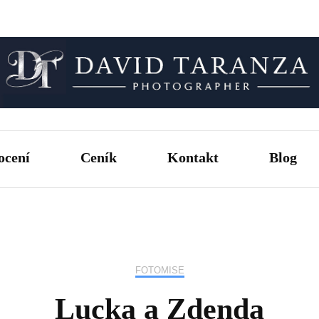
Fotograf pro chvíle, na kterých záleží.
David T
ocení
Ceník
Kontakt
Blog
FOTOMISE
Lucka a Zdenda