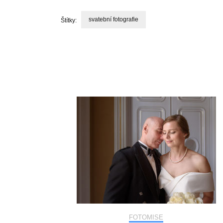
svatební fotografie
Štítky:
Navigace
příspěvku
FOTOMISE