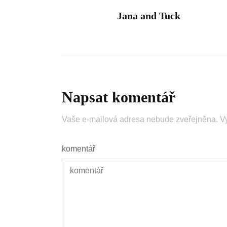
Jana and Tuck
Napsat komentář
Vaše e-mailová adresa nebude zveřejněna.
V
komentář