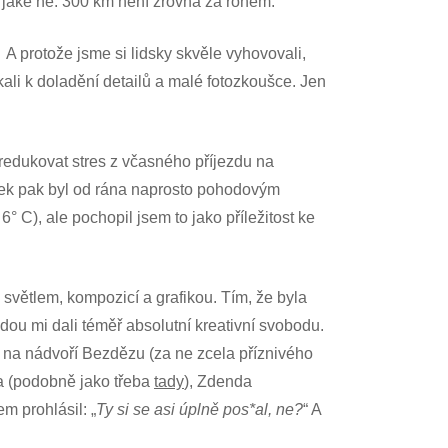
 a jaké ne. 300 km není zrovna za rohem.
. A protože jsme si lidsky skvěle vyhovovali,
kali k doladění detailů a malé fotozkoušce. Jen
zredukovat stres z včasného příjezdu na
Pátek pak byl od rána naprosto pohodovým
° C), ale pochopil jsem to jako příležitost ke
 světlem, kompozicí a grafikou. Tím, že byla
dou mi dali téměř absolutní kreativní svobodu.
m na nádvoří Bezdězu (za ne zcela příznivého
era (podobně jako třeba
tady
), Zdenda
m prohlásil: „
Ty si se asi úplně pos*al, ne?
“ A