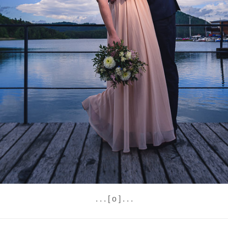
. . . [ o ] . . .