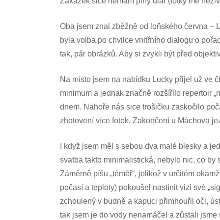
Zakázek sice nemám plný diář (fotky mě neživí)
Oba jsem znal zběžně od loňského června – 
byla volba po chvilce vnitřního dialogu o pořa
tak, pár obrázků. Aby si zvykli být před objekt
Na místo jsem na nabídku Lucky přijel už ve čt
minimum a jednak značně rozšířilo repertoir „
dnem. Nahoře nás sice trošičku zaskočilo počasí
zhotovení více fotek. Zakončení u Máchova jez
I když jsem měl s sebou dva malé blesky a jed
svatba takto minimalistická, nebylo nic, co b
Záměrně píšu „téměř“, jelikož v určitém okamž
počasí a teploty) pokoušel nastínit vizi své „si
zchoulený v budně a kapuci přimhouřil oči, ús
tak jsem je do vody nenamáčel a zůstali jsme 