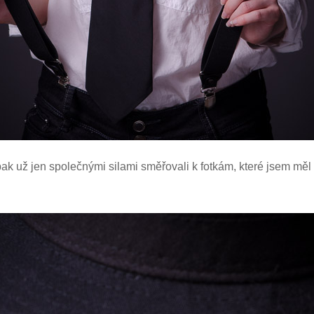
k už jen společnými silami směřovali k fotkám, které jsem měl