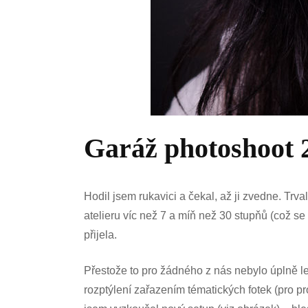
Garáž photoshoot 
Hodil jsem rukavici a čekal, až ji zvedne. Tr
atelieru víc než 7 a míň než 30 stupňů (což s
přijela.
Přestože to pro žádného z nás nebylo úplně l
rozptýlení zařazením tématických fotek (pro pr