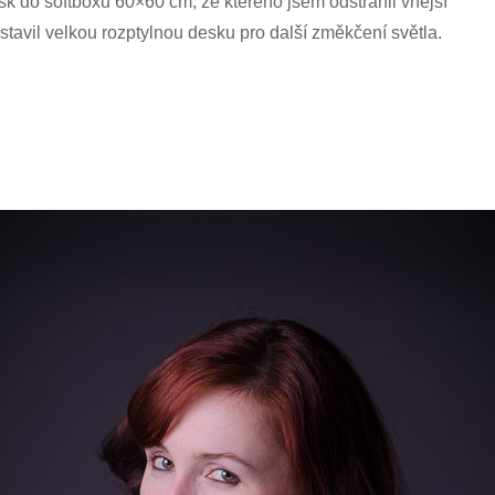
sk do softboxu 60×60 cm, ze kterého jsem odstranil vnější
ostavil velkou rozptylnou desku pro další změkčení světla.