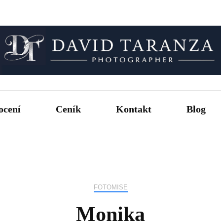
Fotograf pro chvíle, na kterých záleží.
David T
ocení
Ceník
Kontakt
Blog
FOTOMISE
Monika