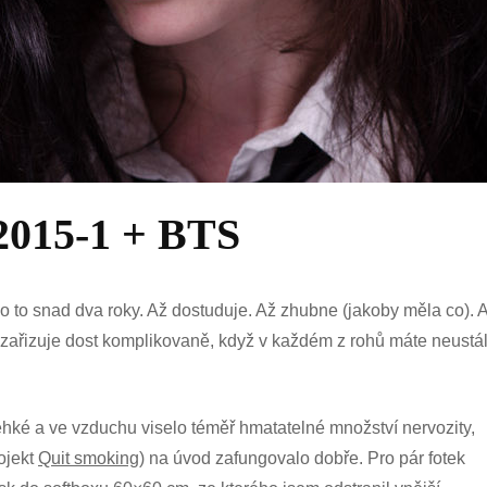
2015-1 + BTS
valo to snad dva roky. Až dostuduje. Až zhubne (jakoby měla co).
e zařizuje dost komplikovaně, když v každém z rohů máte neustál
ehké a ve vzduchu viselo téměř hmatatelné množství nervozity,
ojekt
Quit smoking
) na úvod zafungovalo dobře. Pro pár fotek