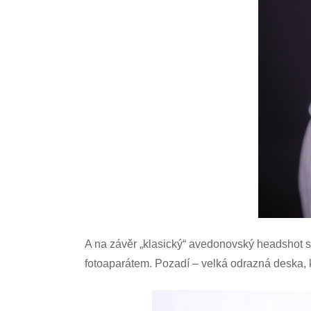
A na závěr „klasický“ avedonovský headshot s 
fotoaparátem. Pozadí – velká odrazná deska, k