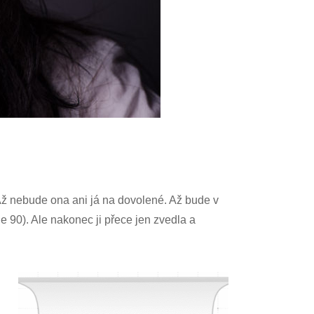
 Až nebude ona ani já na dovolené. Až bude v
e 90). Ale nakonec ji přece jen zvedla a