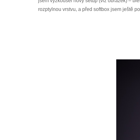
jsem vyzkoušel nový setup (viz obrázek) – ble
rozptylnou vrstvu, a před softbox jsem ještě p