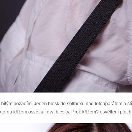
bílým pozadím. Jeden blesk do softboxu nad fotoaparátem a stín
terou křížem osvětlují dva blesky. Proč křížem? osvětlení ploch