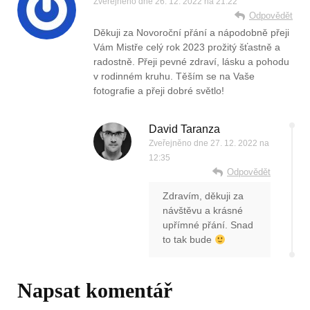
Zveřejněno dne
26. 12. 2022 na 21:22
Odpovědět
Děkuji za Novoroční přání a nápodobně přeji
Vám Mistře celý rok 2023 prožitý šťastně a
radostně. Přeji pevné zdraví, lásku a pohodu
v rodinném kruhu. Těším se na Vaše
fotografie a přeji dobré světlo!
David Taranza
Zveřejněno dne
27. 12. 2022 na
12:35
Odpovědět
Zdravím, děkuji za
návštěvu a krásné
upřímné přání. Snad
to tak bude
Napsat komentář