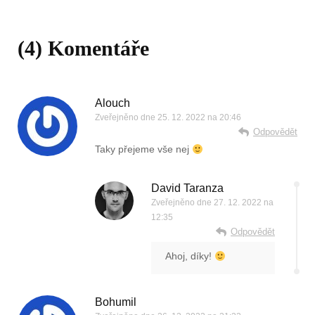
(4) Komentáře
Alouch
Zveřejněno dne
25. 12. 2022 na 20:46
Odpovědět
Taky přejeme vše nej
David Taranza
Zveřejněno dne
27. 12. 2022 na
12:35
Odpovědět
Ahoj, díky!
Bohumil