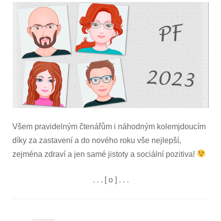
s
názvem
PF
2023
Všem pravidelným čtenářům i náhodným kolemjdoucím
díky za zastavení a do nového roku vše nejlepší,
zejména zdraví a jen samé jistoty a sociální pozitiva!
. . . [ o ] . . .