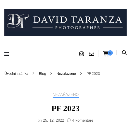
Fotograf pro chvíle, na kterých záleží.
David Taranza
0
Úvodní stránka
Blog
Nezařazeno
PF 2023
NEZAŘAZENO
PF 2023
u
on
25. 12. 2022
4 komentáře
textu