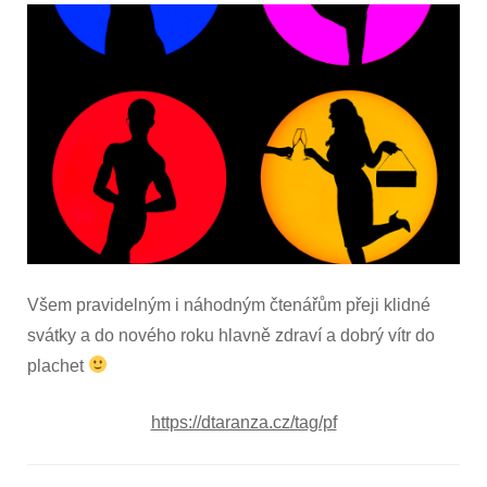
2026
Všem pravidelným i náhodným čtenářům přeji klidné
svátky a do nového roku hlavně zdraví a dobrý vítr do
plachet
https://dtaranza.cz/tag/pf