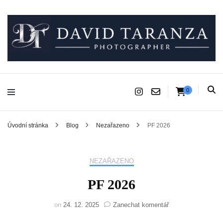
Fotograf pro chvíle, na kterých záleží.
David Taranza
0
Úvodní stránka
Blog
Nezařazeno
PF 2026
NEZAŘAZENO
PF 2026
na
on
24. 12. 2025
Zanechat komentář
PF