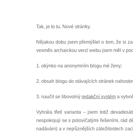
Tak, je to tu. Nové stránky.
Nějakou dobu jsem přemýšlel o tom, že si zalo
vesměs archaickou verzí webu jsem měl v pods
1. okýnko na anonymním blogu mé ženy;
2. obsah blogu do stávajících stránek nahost
3. naučit se libovolný
redakční systém
a vytvoř
Vyhrála třetí varianta – jsem totiž devadesá
nespokojuji se s polovičatými řešeními, rád dě
nadávám) a v nejrůznějších záležitostech zac