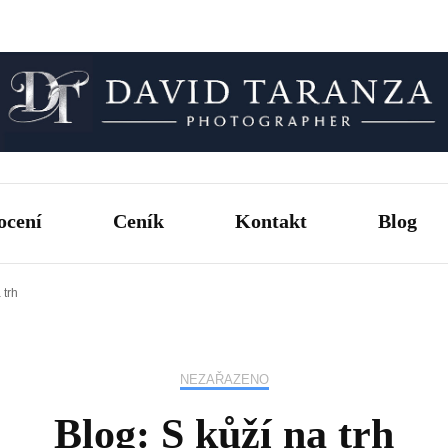
Fotograf pro chvíle, na kterých záleží.
David T
ocení
Ceník
Kontakt
Blog
 trh
NEZAŘAZENO
Blog: S kůží na trh