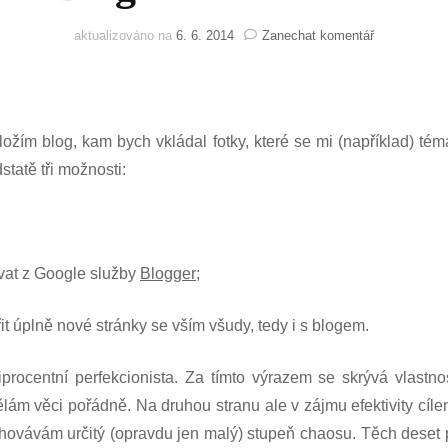
na
aktualizováno na
6. 6. 2014
Zanechat komentář
Blog:
S
kůží
na
trh
žím blog, kam bych vkládal fotky, které se mi (například) tém
tatě tři možnosti:
ovat z Google služby
Blogger
;
it úplně nové stránky se vším všudy, tedy i s blogem.
tiprocentní perfekcionista. Za tímto výrazem se skrývá vlastn
lám věci pořádně. Na druhou stranu ale v zájmu efektivity cílen
hovávám určitý (opravdu jen malý) stupeň chaosu. Těch deset 