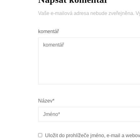
Vaše e-mailová adresa nebude zveřejněna.
V
komentář
Název
*
Uložit do prohlížeče jméno, e-mail a webo