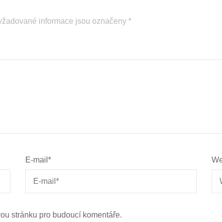
yžadované informace jsou označeny
*
E-mail
*
We
vou stránku pro budoucí komentáře.