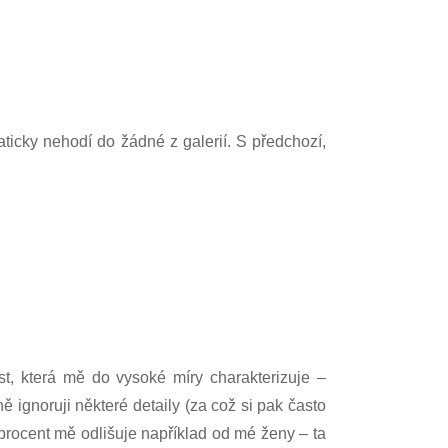
aticky nehodí do žádné z galerií. S předchozí,
ost, která mě do vysoké míry charakterizuje –
ě ignoruji některé detaily (za což si pak často
procent mě odlišuje například od mé ženy – ta