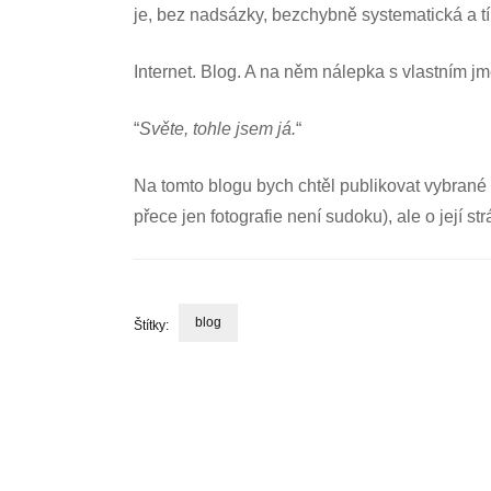
je, bez nadsázky, bezchybně systematická a 
Internet. Blog. A na něm nálepka s vlastním 
“
Světe, tohle jsem já.
“
Na tomto blogu bych chtěl publikovat vybrané fo
přece jen fotografie není sudoku), ale o její st
blog
Štítky:
Navigace
příspěvku