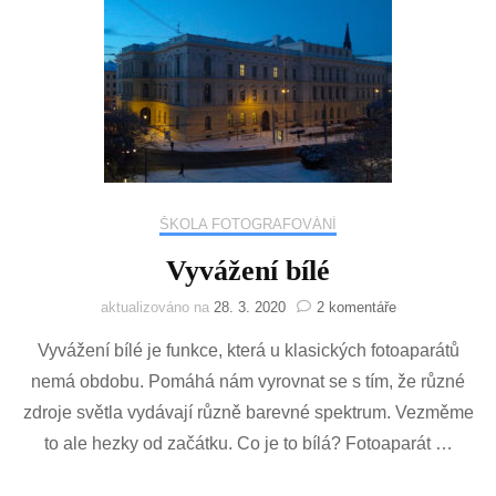
ŠKOLA FOTOGRAFOVÁNÍ
Vyvážení bílé
u
aktualizováno na
28. 3. 2020
2 komentáře
textu
Vyvážení bílé je funkce, která u klasických fotoaparátů
s
názvem
nemá obdobu. Pomáhá nám vyrovnat se s tím, že různé
Vyvážení
zdroje světla vydávají různě barevné spektrum. Vezměme
bílé
to ale hezky od začátku. Co je to bílá? Fotoaparát …