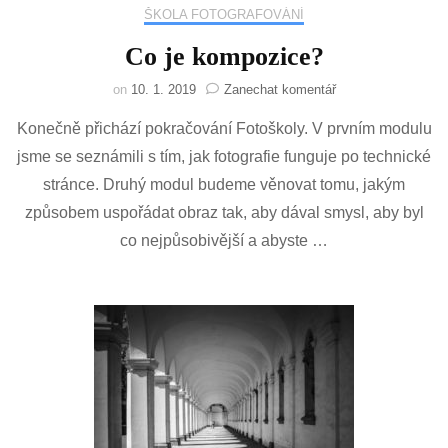
ŠKOLA FOTOGRAFOVÁNÍ
Co je kompozice?
na
on
10. 1. 2019
Zanechat komentář
Co
Konečně přichází pokračování Fotoškoly. V prvním modulu
je
kompozice?
jsme se seznámili s tím, jak fotografie funguje po technické
stránce. Druhý modul budeme věnovat tomu, jakým
způsobem uspořádat obraz tak, aby dával smysl, aby byl
co nejpůsobivější a abyste …