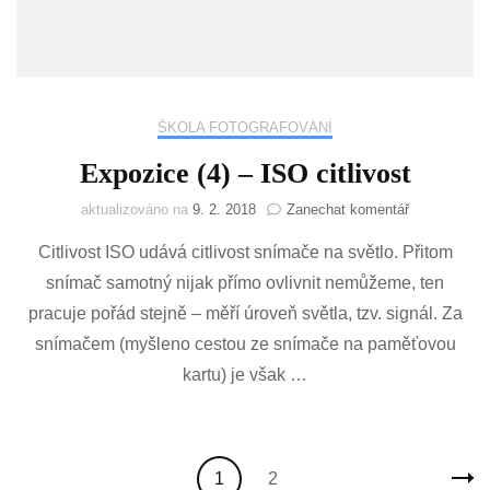
ŠKOLA FOTOGRAFOVÁNÍ
Expozice (4) – ISO citlivost
na
aktualizováno na
9. 2. 2018
Zanechat komentář
Expozice
Citlivost ISO udává citlivost snímače na světlo. Přitom
(4)
–
snímač samotný nijak přímo ovlivnit nemůžeme, ten
ISO
pracuje pořád stejně – měří úroveň světla, tzv. signál. Za
citlivost
snímačem (myšleno cestou ze snímače na paměťovou
kartu) je však …
Stránkování
Stránka
Stránka
1
2