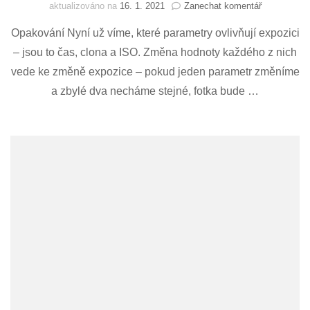
na
aktualizováno na
16. 1. 2021
Zanechat komentář
Expozice
Opakování Nyní už víme, které parametry ovlivňují expozici
(5)
–
– jsou to čas, clona a ISO. Změna hodnoty každého z nich
shrnutí
vede ke změně expozice – pokud jeden parametr změníme
a zbylé dva necháme stejné, fotka bude …