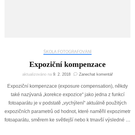
ŠKOLA FOTOGRAFOVÁNÍ
Expoziční kompenzace
na
aktualizováno na
9. 2. 2018
Zanechat komentář
Expoziční
Expoziční kompenzace (exposure compensation), někdy
kompenzace
také nazývaná „korekce expozice“ jako jedna z funkcí
fotoaparátu je v podstatě „vychýlení“ aktuálně použitých
expozičních parametrů od hodnot, které naměřil expozimetr
fotoaparátu, směrem ke světlejší nebo k tmavší výsledné …