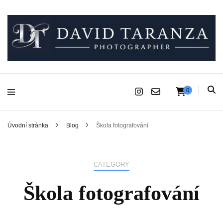
Fotograf pro chvíle, na kterých záleží.
David Taranza
0
Úvodní stránka
Blog
Škola fotografování
CATEGORY
Škola fotografování