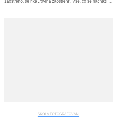
zaostřeno, se říká „rovina zaostření“. Vše, co se nachází …
ŠKOLA FOTOGRAFOVÁNÍ