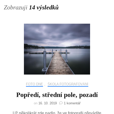
Zobrazuji
14 výsledků
FOTO DNE
,
ŠKOLA FOTOGRAFOVÁNÍ
Popředí, střední pole, pozadí
u
on
16. 10. 2019
1 komentář
textu
Už několikrát zde padlo, že ve fotografii převádíte
s