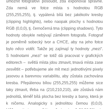
umožnit fotografovi posoudit, zda exponoval správně.
Zda nemá ve fotce místa s hodnotou RGB
(255,255,255), tj. vypálená bílá bez jakékoliv kresby
(clipping highlights), nebo naopak plochy s hodnotou
RGB (0,0,0), tj. černočerná tma (clipping shadows). Tyto
hodnoty obvykle nebývají záměrem fotografa. Fotograf
je poměrně sobecký tvor a CHCE, aby na jeho fotce
bylo
něco vidět
. Takže jej zajímají ty hodnoty „mezi“.
S hodnotami „mezi“ se totiž dá pracovat v grafických
editorech – světlá místa jdou ztmavit, tmavá místa zase
zesvětlit – potřebujeme ale mít mezi jednotlivými pixely
jasovou a barevnou variabilitu, aby zůstala zachována
kresba. Přepálenou bílou (255,255,255) můžeme sice
taky ztmavit, třeba na (210,210,210), ale zůstává nám
jednolitá, téměř bílá plocha bez kresby a barvy, která je
k ničemu. Analogicky s jednolitou černou (0,0,0).