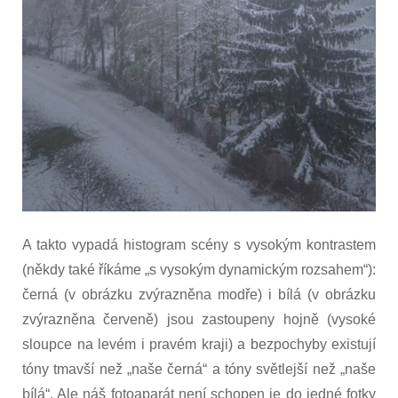
A takto vypadá histogram scény s vysokým kontrastem
(někdy také říkáme „s vysokým dynamickým rozsahem“):
černá (v obrázku zvýrazněna modře) i bílá (v obrázku
zvýrazněna červeně) jsou zastoupeny hojně (vysoké
sloupce na levém i pravém kraji) a bezpochyby existují
tóny tmavší než „naše černá“ a tóny světlejší než „naše
bílá“. Ale náš fotoaparát není schopen je do jedné fotky