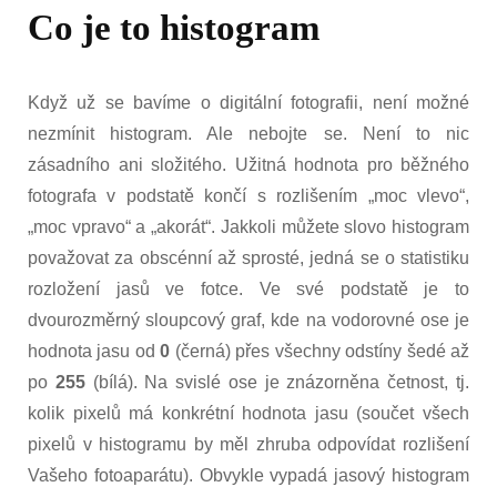
Co je to histogram
Když už se bavíme o digitální fotografii, není možné
nezmínit histogram. Ale nebojte se. Není to nic
zásadního ani složitého. Užitná hodnota pro běžného
fotografa v podstatě končí s rozlišením „moc vlevo“,
„moc vpravo“ a „akorát“. Jakkoli můžete slovo histogram
považovat za obscénní až sprosté, jedná se o statistiku
rozložení jasů ve fotce. Ve své podstatě je to
dvourozměrný sloupcový graf, kde na vodorovné ose je
hodnota jasu od
0
(černá) přes všechny odstíny šedé až
po
255
(bílá). Na svislé ose je znázorněna četnost, tj.
kolik pixelů má konkrétní hodnota jasu (součet všech
pixelů v histogramu by měl zhruba odpovídat rozlišení
Vašeho fotoaparátu). Obvykle vypadá jasový histogram