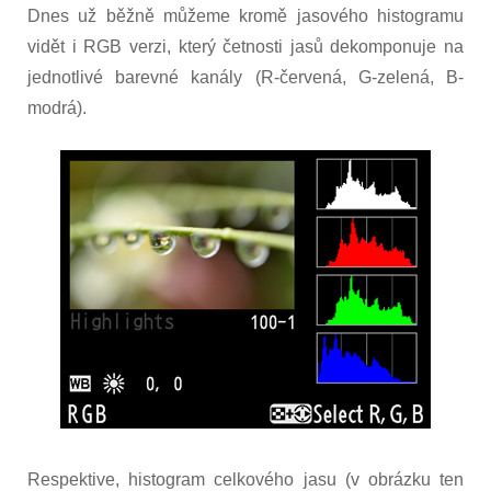
Dnes už běžně můžeme kromě jasového histogramu
vidět i RGB verzi, který četnosti jasů dekomponuje na
jednotlivé barevné kanály (R-červená, G-zelená, B-
modrá).
Respektive, histogram celkového jasu (v obrázku ten