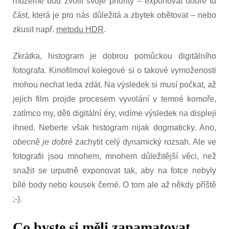
můžeme buď zvolit svoje priority – exponovat dobře tu
část, která je pro nás důležitá a zbytek obětovat – nebo
zkusit např.
metodu HDR
.
Zkrátka, histogram je dobrou pomůckou digitálního
fotografa. Kinofilmoví kolegové si o takové vymoženosti
mohou nechat leda zdát. Na výsledek si musí počkat, až
jejich film projde procesem vyvolání v temné komoře,
zatímco my, děti digitální éry, vidíme výsledek na displeji
ihned. Neberte však histogram nijak dogmaticky. Ano,
obecně je dobré
zachytit celý dynamický rozsah. Ale ve
fotografii jsou mnohem, mnohem důležitější věci, než
snažit se urputně exponovat tak, aby na fotce nebyly
bílé body nebo kousek černé. O tom ale až někdy příště
;-).
Co byste si měli zapamatovat