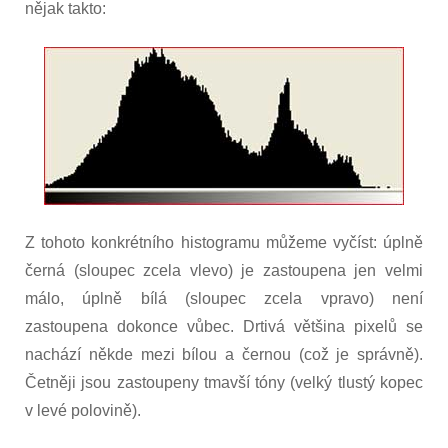
nějak takto:
Z tohoto konkrétního histogramu můžeme vyčíst: úplně
černá (sloupec zcela vlevo) je zastoupena jen velmi
málo, úplně bílá (sloupec zcela vpravo) není
zastoupena dokonce vůbec. Drtivá většina pixelů se
nachází někde mezi bílou a černou (což je správně).
Četněji jsou zastoupeny tmavší tóny (velký tlustý kopec
v levé polovině).