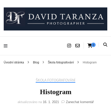
Fotograf pro chvíle, na kterých záleží.
David Taranza
0
Úvodní stránka
Blog
Škola fotografování
Histogram
ŠKOLA FOTOGRAFOVÁNÍ
Histogram
na
aktualizováno na
16. 1. 2021
Zanechat komentář
Histogram