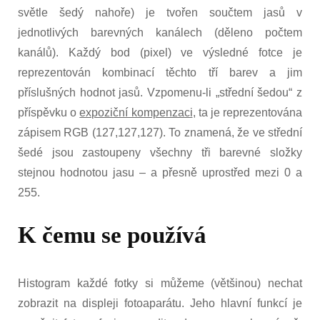
světle šedý nahoře) je tvořen součtem jasů v
jednotlivých barevných kanálech (děleno počtem
kanálů). Každý bod (pixel) ve výsledné fotce je
reprezentován kombinací těchto tří barev a jim
příslušných hodnot jasů. Vzpomenu-li „střední šedou“ z
příspěvku o
expoziční kompenzaci
, ta je reprezentována
zápisem RGB (127,127,127). To znamená, že ve střední
šedé jsou zastoupeny všechny tři barevné složky
stejnou hodnotou jasu – a přesně uprostřed mezi 0 a
255.
K čemu se používá
Histogram každé fotky si můžeme (většinou) nechat
zobrazit na displeji fotoaparátu. Jeho hlavní funkcí je