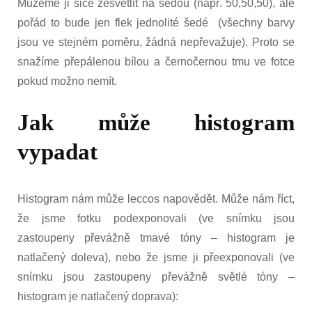
Můžeme ji sice zesvětlit na šedou (např. 50,50,50), ale
pořád to bude jen flek jednolité šedé (všechny barvy
jsou ve stejném poměru, žádná nepřevažuje). Proto se
snažíme přepálenou bílou a černočernou tmu ve fotce
pokud možno nemít.
Jak může histogram
vypadat
Histogram nám může leccos napovědět. Může nám říct,
že jsme fotku podexponovali (ve snímku jsou
zastoupeny převážně tmavé tóny – histogram je
natlačený doleva), nebo že jsme ji přeexponovali (ve
snímku jsou zastoupeny převážně světlé tóny –
histogram je natlačený doprava):