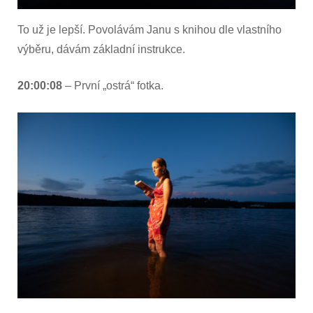
To už je lepší. Povolávám Janu s knihou dle vlastního
výběru, dávám základní instrukce.
20:00:08
– První „ostrá“ fotka.