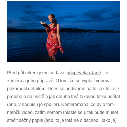
za
5
minut
(BTS)
Před půl rokem jsem tu dával
příspěvek o Janě
– o
záměru a jeho přípravě. O tom, že se vyplatí věnovat
pozornost detailům. Dnes se podíváme na to, jak to celé
probíhalo na místě a jak dlouho trvá takovou fotku udělat
(ano, v nadpisu je spoiler). Kameramana, co by o tom
natočil video, zatím nemám (hlaste se!), tak bude muset
stačit běžný popis (ano, to je totálně oldschool, jako já).