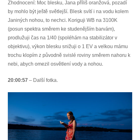
Zhodnocení: Moc blesku, Jana příliš oranžová, pozadí
by mohlo být ještě světlejší. Blesk svítí i na vodu kolem
Janiných nohou, to nechci. Koriguji WB na 3100K
(posun spektra směrem ke studenějším barvám),
prodlužuji čas na 1/40 (spoléhám na stabilizátor v
objektivu), výkon blesku snižuji o 1 EV a velkou mámu
trochu klopím z původně svislé roviny směrem nahoru k
nebi, abych omezil osvětlení vody a nohou.
20:00:57
– Další fotka.