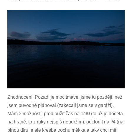
Zhodnocení: Pozadí je moc tmavé, jsme tu později, než
jsem původně plánoval (zakecali jsme se v garáži).
Mám 3 možnosti: prodloužit čas na 1/30 (to už je docela
na hraně, to z ruky nejspíš neudržím), odclonit na f/4 (na
plnou díru je ale kresba trochu měkká a taky chci mít