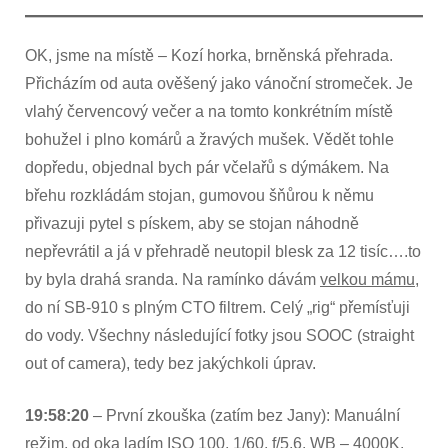
OK, jsme na místě – Kozí horka, brněnská přehrada.
Přicházím od auta ověšený jako vánoční stromeček. Je
vlahý červencový večer a na tomto konkrétním místě
bohužel i plno komárů a žravých mušek. Vědět tohle
dopředu, objednal bych pár včelařů s dýmákem. Na
břehu rozkládám stojan, gumovou šňůrou k němu
přivazuji pytel s pískem, aby se stojan náhodně
nepřevrátil a já v přehradě neutopil blesk za 12 tisíc….to
by byla drahá sranda. Na ramínko dávám
velkou mámu
,
do ní SB-910 s plným CTO filtrem. Celý „rig“ přemísťuji
do vody. Všechny následující fotky jsou SOOC (straight
out of camera), tedy bez jakýchkoli úprav.
19:58:20
– První zkouška (zatím bez Jany): Manuální
režim, od oka ladím ISO 100, 1/60, f/5,6. WB – 4000K.