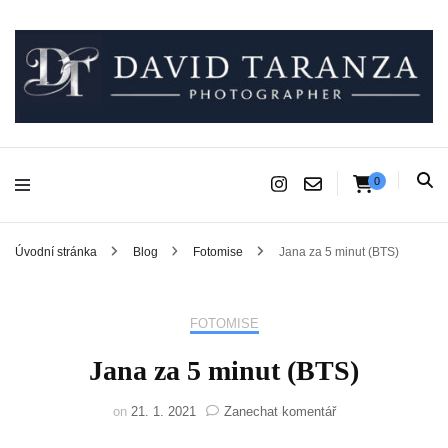
Fotograf pro chvíle, na kterých záleží.
David Taranza
0
Úvodní stránka
Blog
Fotomise
Jana za 5 minut (BTS)
FOTOMISE
Jana za 5 minut (BTS)
na
on
21. 1. 2021
Zanechat komentář
Jana