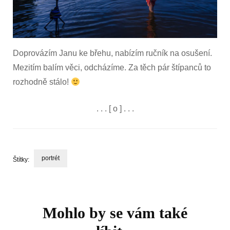
Doprovázím Janu ke břehu, nabízím ručník na osušení.
Mezitím balím věci, odcházíme. Za těch pár štípanců to
rozhodně stálo!
. . . [ o ] . . .
portrét
Štítky:
Navigace
příspěvku
Mohlo by se vám také