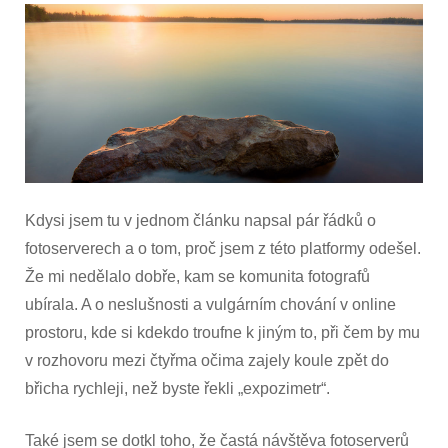
podstatě
srovnávání
Kdysi jsem tu v jednom článku napsal pár řádků o
fotoserverech a o tom, proč jsem z této platformy odešel.
Že mi nedělalo dobře, kam se komunita fotografů
ubírala. A o neslušnosti a vulgárním chování v online
prostoru, kde si kdekdo troufne k jiným to, při čem by mu
v rozhovoru mezi čtyřma očima zajely koule zpět do
břicha rychleji, než byste řekli „expozimetr“.
Také jsem se dotkl toho, že častá návštěva fotoserverů