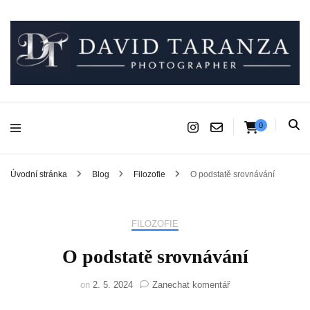
Fotograf pro chvíle, na kterých záleží.
David Taranza
0
Úvodní stránka
Blog
Filozofie
O podstatě srovnávání
FILOZOFIE
O podstatě srovnávání
na
on
2. 5. 2024
Zanechat komentář
O