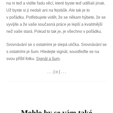
na ni teď a vidíte řadu věcí, které byste teď udělali jinak.
Už byste si ji nedali ani na fejsbůk. Ale tak je to
v pořádku. Potřebujete vidět, že se někam hýbete, že se
vyvíjíte a že vaše současná práce je lepší a kvalitnější
než vaše stará. Pokud to tak je, je všechno v pořádku.
Srovnávání se s ostatními je slepá ulička. Srovnávání se
s ostatními je šum. Hledejte signál, soustřeďte se na
svou příští fotku.
Signál a šum
.
. . . [ o ] . . .
Navigace
příspěvku
Mohlo by se vám také