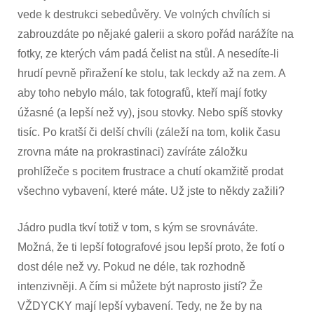
vede k destrukci sebedůvěry. Ve volných chvílích si
zabrouzdáte po nějaké galerii a skoro pořád narážíte na
fotky, ze kterých vám padá čelist na stůl. A nesedíte-li
hrudí pevně přiražení ke stolu, tak leckdy až na zem. A
aby toho nebylo málo, tak fotografů, kteří mají fotky
úžasné (a lepší než vy), jsou stovky. Nebo spíš stovky
tisíc. Po kratší či delší chvíli (záleží na tom, kolik času
zrovna máte na prokrastinaci) zavíráte záložku
prohlížeče s pocitem frustrace a chutí okamžitě prodat
všechno vybavení, které máte. Už jste to někdy zažili?
Jádro pudla tkví totiž v tom, s kým se srovnáváte.
Možná, že ti lepší fotografové jsou lepší proto, že fotí o
dost déle než vy. Pokud ne déle, tak rozhodně
intenzivněji. A čím si můžete být naprosto jistí? Že
VŽDYCKY mají lepší vybavení. Tedy, ne že by na