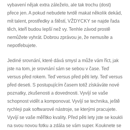
vybavení nějak extra záleželo, ale tak trochu (dost)
přece jen. A pokud nebudete tvrdě makat několik dekád,
mít talent, prostředky a štěstí, VŽDYCKY se najde řada
těch, kteří budou lepší než vy. Tenhle závod prostě
nemůžete vyhrát. Dobrou zprávou je, že nemusíte a
nepotřebujete.
Jediné srovnání, které dává smysl a může vám říct, jak
jste na tom, je srovnání sám se sebou v čase. Teď
versus před rokem. Teď versus před pěti lety. Teď versus
před deseti. S postupujícím časem totiž získáváte nové
poznatky, zkušenosti a dovednosti. Vyvíjí se vaše
schopnost vidět a komponovat. Vyvíjí se technika, ještě
rychleji pak softwarové nástroje, se kterými pracujete.
Vyvíjí se vaše měřítko kvality. Před pěti lety jste se koukli
na svou novou fotku a zdála se vám super. Kouknete se