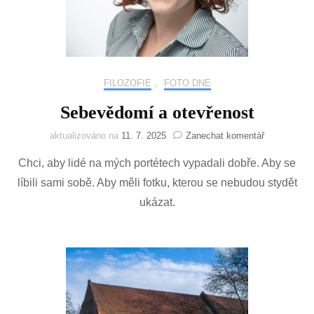
FILOZOFIE
,
FOTO DNE
Sebevědomí a otevřenost
na
aktualizováno na
11. 7. 2025
Zanechat komentář
Sebevědom
Chci, aby lidé na mých portétech vypadali dobře. Aby se
a
otevřenost
líbili sami sobě. Aby měli fotku, kterou se nebudou stydět
ukázat.