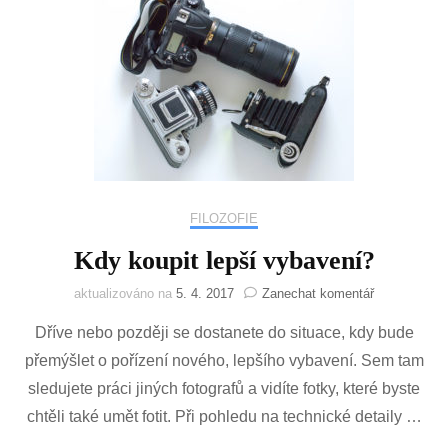
FILOZOFIE
Kdy koupit lepší vybavení?
na
aktualizováno na
5. 4. 2017
Zanechat komentář
Kdy
Dříve nebo později se dostanete do situace, kdy bude
koupit
lepší
přemýšlet o pořízení nového, lepšího vybavení. Sem tam
vybavení?
sledujete práci jiných fotografů a vidíte fotky, které byste
chtěli také umět fotit. Při pohledu na technické detaily …