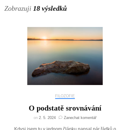
Zobrazuji
18 výsledků
FILOZOFIE
O podstatě srovnávání
na
on
2. 5. 2024
Zanechat komentář
O
Kdysi jsem tu v jednom článku napsal pár řádků o
podstatě