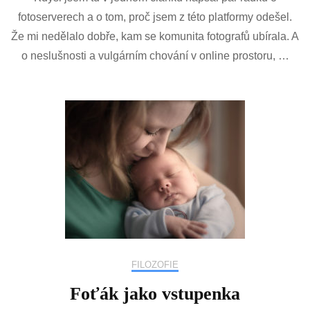
srovnávání
fotoserverech a o tom, proč jsem z této platformy odešel.
Že mi nedělalo dobře, kam se komunita fotografů ubírala. A
o neslušnosti a vulgárním chování v online prostoru, …
FILOZOFIE
Foťák jako vstupenka