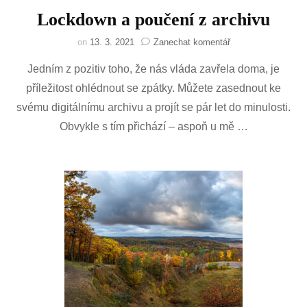
Lockdown a poučení z archivu
na
on
13. 3. 2021
Zanechat komentář
Lockdown
Jedním z pozitiv toho, že nás vláda zavřela doma, je
a
poučení
příležitost ohlédnout se zpátky. Můžete zasednout ke
z
svému digitálnímu archivu a projít se pár let do minulosti.
archivu
Obvykle s tím přichází – aspoň u mě …