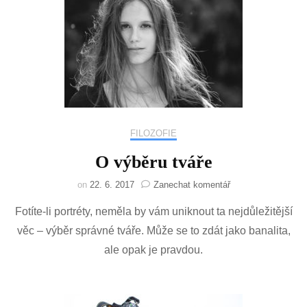
FILOZOFIE
O výběru tváře
na
on
22. 6. 2017
Zanechat komentář
O
Fotíte-li portréty, neměla by vám uniknout ta nejdůležitější
výběru
tváře
věc – výběr správné tváře. Může se to zdát jako banalita,
ale opak je pravdou.