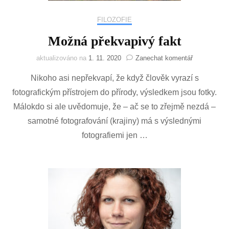
FILOZOFIE
Možná překvapivý fakt
na
aktualizováno na
1. 11. 2020
Zanechat komentář
Možná
Nikoho asi nepřekvapí, že když člověk vyrazí s
překvapivý
fakt
fotografickým přístrojem do přírody, výsledkem jsou fotky.
Málokdo si ale uvědomuje, že – ač se to zřejmě nezdá –
samotné fotografování (krajiny) má s výslednými
fotografiemi jen …