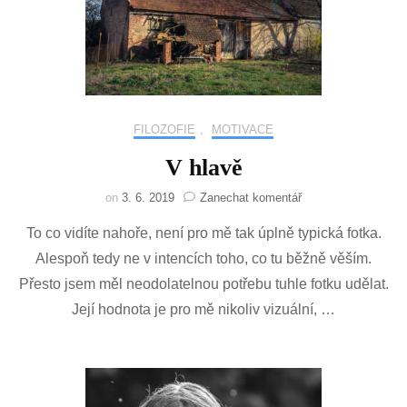
FILOZOFIE
,
MOTIVACE
V hlavě
na
on
3. 6. 2019
Zanechat komentář
V
To co vidíte nahoře, není pro mě tak úplně typická fotka.
hlavě
Alespoň tedy ne v intencích toho, co tu běžně věším.
Přesto jsem měl neodolatelnou potřebu tuhle fotku udělat.
Její hodnota je pro mě nikoliv vizuální, …