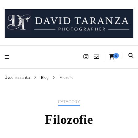
Fotograf pro chvíle, na kterých záleží.
David Taranza
0
Úvodní stránka
Blog
Filozofie
CATEGORY
Filozofie