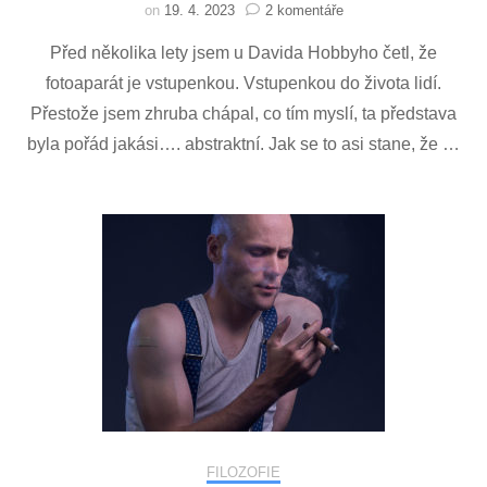
u
on
19. 4. 2023
2 komentáře
textu
Před několika lety jsem u Davida Hobbyho četl, že
s
názvem
fotoaparát je vstupenkou. Vstupenkou do života lidí.
Foťák
Přestože jsem zhruba chápal, co tím myslí, ta představa
jako
vstupenka
byla pořád jakási…. abstraktní. Jak se to asi stane, že …
FILOZOFIE