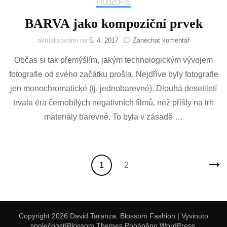
FILOZOFIE
BARVA jako kompoziční prvek
na
aktualizováno na
5. 4. 2017
Zanechat komentář
BARVA
Občas si tak přemýšlím, jakým technologickým vývojem
jako
kompoziční
fotografie od svého začátku prošla. Nejdříve byly fotografie
prvek
jen monochromatické (tj. jednobarevné). Dlouhá desetiletí
trvala éra černobílých negativních filmů, než přišly na trh
materiály barevné. To byla v zásadě …
Stránkování
Stránka
Stránka
1
2
příspěvků
Copyright 2026 David Taranza.
Blossom Fashion | Vyvinuto
společností
Blossom Themes
.Poháněno
WordPress
.