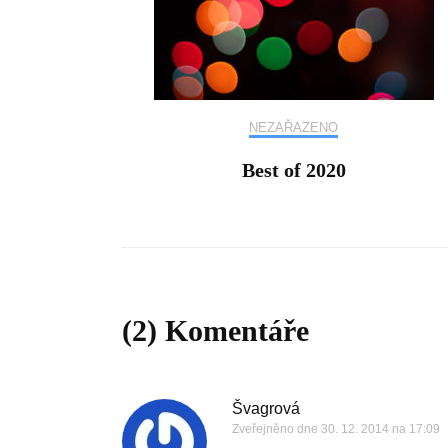
NEZAŘAZENO
Best of 2020
(2) Komentáře
Švagrová
Zveřejněno dne
30. 12. 2014 na 17:09