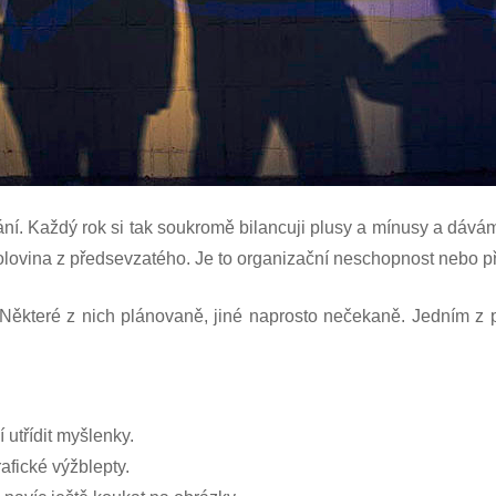
ní. Každý rok si tak soukromě bilancuji plusy a mínusy a dávám 
olovina z předsevzatého. Je to organizační neschopnost nebo př
Některé z nich plánovaně, jiné naprosto nečekaně. Jedním z pr
 utřídit myšlenky.
afické výžblepty.