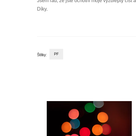
Jsem rád, že jste ochotní moje výžblepty číst 
Díky.
PF
Štítky:
Navigace
příspěvku