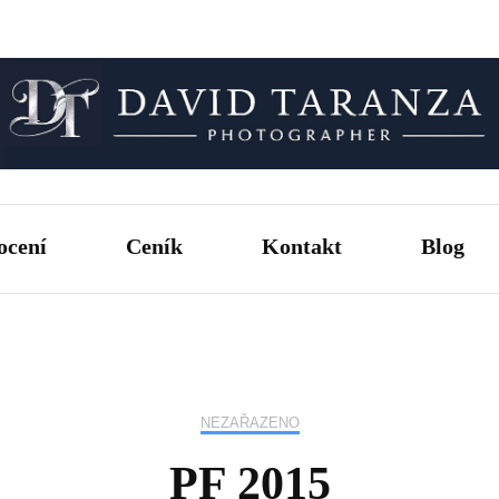
Fotograf pro chvíle, na kterých záleží.
David T
ocení
Ceník
Kontakt
Blog
NEZAŘAZENO
PF 2015