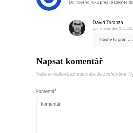
Do nového roku přeji (tradičně) d
David Taranza
Zveřejněno dne
3. 1. 20
Krásné to přání….d
Napsat komentář
Vaše e-mailová adresa nebude zveřejněna.
V
komentář