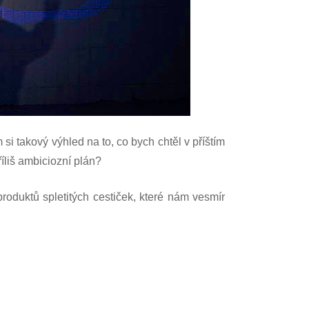
si takový výhled na to, co bych chtěl v příštím
íliš ambiciozní plán?
oduktů spletitých cestiček, které nám vesmír