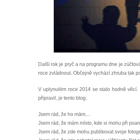
Další rok je pryč a na programu dne je zúčtová
roce zvládnout. Občejně vychází zhruba tak p
V uplynulém roce 2014 se stalo hodně věcí. 
připravil, je tento blog.
Jsem rád, že ho mám…
Jsem rád, že mám místo, kde si mohu při psaní
Jsem rád, že zde mohu publikovat svoje fotogr