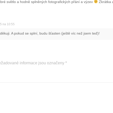
obré světlo a hodně splněných fotografických přání a výzev
Zkrátka a
15 na 10:55
ěkuji. A pokud se splní, budu šťasten (ještě víc než jsem teď)!
yžadované informace jsou označeny
*