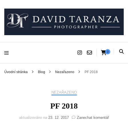
Fotograf pro chvíle, na kterých záleží.
David Taranza
0
Úvodní stránka
Blog
Nezařazeno
PF 2018
NEZAŘAZENO
PF 2018
na
aktualizováno na
23. 12. 2017
Zanechat komentář
PF