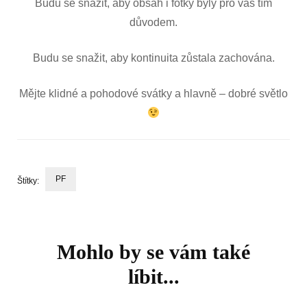
Budu se snažit, aby obsah i fotky byly pro vás tím
důvodem.
Budu se snažit, aby kontinuita zůstala zachována.
Mějte klidné a pohodové svátky a hlavně – dobré světlo
PF
Štítky:
Navigace
příspěvku
Mohlo by se vám také
líbit...