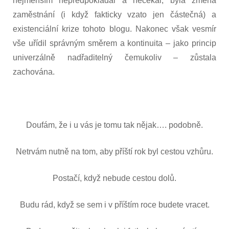
nejmenším nepředpokládal a nečekal, byla
změna
zaměstnání (i když fakticky vzato jen částečná) a
existenciální krize tohoto blogu. Nakonec však vesmír
vše uřídil správným směrem a kontinuita – jako princip
univerzálně nadřaditelný čemukoliv – zůstala
zachována.
Doufám, že i u vás je tomu tak nějak…. podobně.
Netrvám nutně na tom, aby příští rok byl cestou vzhůru.
Postačí, když nebude cestou dolů.
Budu rád, když se sem i v příštím roce budete vracet.