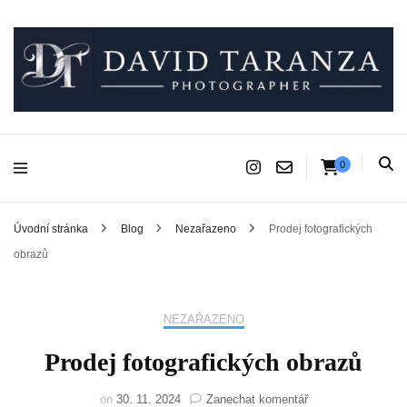
Fotograf pro chvíle, na kterých záleží.
David Taranza
0
Úvodní stránka
Blog
Nezařazeno
Prodej fotografických
obrazů
NEZAŘAZENO
Prodej fotografických obrazů
na
on
30. 11. 2024
Zanechat komentář