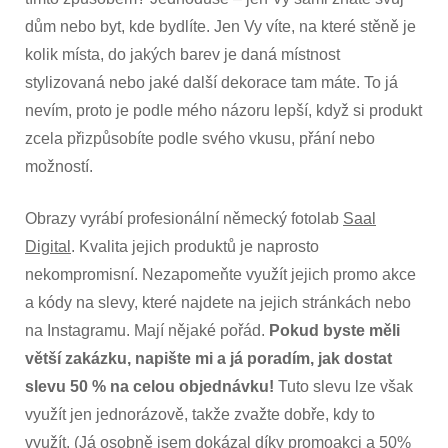
dům nebo byt, kde bydlíte. Jen Vy víte, na které stěně je
kolik místa, do jakých barev je daná místnost
stylizovaná nebo jaké další dekorace tam máte. To já
nevím, proto je podle mého názoru lepší, když si produkt
zcela přizpůsobíte podle svého vkusu, přání nebo
možností.
Obrazy vyrábí profesionální německý fotolab
Saal
Digital
. Kvalita jejich produktů je naprosto
nekompromisní. Nezapomeňte využít jejich promo akce
a kódy na slevy, které najdete na jejich stránkách nebo
na Instagramu. Mají nějaké pořád.
Pokud byste měli
větší zakázku, napište mi a já poradím, jak dostat
slevu 50 % na celou objednávku!
Tuto slevu lze však
využít jen jednorázově, takže zvažte dobře, kdy to
využít. (Já osobně jsem dokázal díky promoakci a 50%