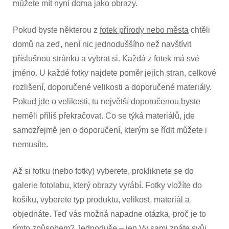
můžete mít nyní doma jako obrazy.
Pokud byste některou z
fotek přírody nebo města
chtěli
domů na zeď, není nic jednoduššího než navštívit
příslušnou stránku a vybrat si. Každá z fotek má své
jméno. U každé fotky najdete poměr jejích stran, celkové
rozlišení, doporučené velikosti a doporučené materiály.
Pokud jde o velikosti, tu největší doporučenou byste
neměli příliš překračovat. Co se týká materiálů, jde
samozřejmě jen o doporučení, kterým se řídit můžete i
nemusíte.
Až si fotku (nebo fotky) vyberete, prokliknete se do
galerie fotolabu, který obrazy vyrábí. Fotky vložíte do
košíku, vyberete typ produktu, velikost, materiál a
objednáte. Teď vás možná napadne otázka, proč je to
tímto způsobem? Jednoduše – jen Vy sami znáte svůj