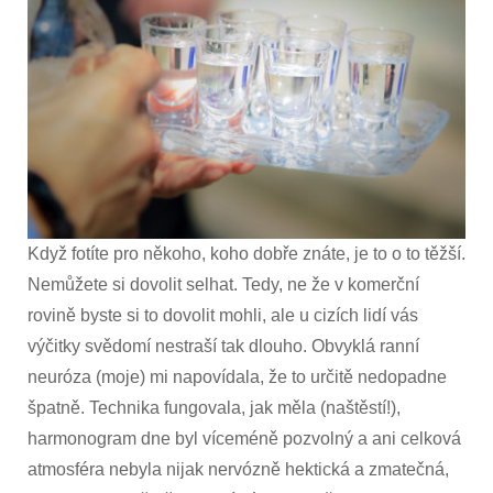
Když fotíte pro někoho, koho dobře znáte, je to o to těžší.
Nemůžete si dovolit selhat. Tedy, ne že v komerční
rovině byste si to dovolit mohli, ale u cizích lidí vás
výčitky svědomí nestraší tak dlouho. Obvyklá ranní
neuróza (moje) mi napovídala, že to určitě nedopadne
špatně. Technika fungovala, jak měla (naštěstí!),
harmonogram dne byl víceméně pozvolný a ani celková
atmosféra nebyla nijak nervózně hektická a zmatečná,