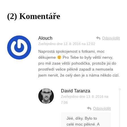
(2) Komentáře
Alouch
Odpovědět
Zveřejněno dne
12. 8. 2016 na 12:02
Naprostá spokojenost s fotkami, moc
děkujeme
Pro Tebe to byly větší nervy,
pro mě zase větší pohodička, protože jsi do
prostředí velice pěkně zapadl a nemusela
jsem nervit, že celý den je s náma někdo cizí.
David Taranza
Zveřejněno dne
13. 8. 2016 na
7:06
Odpovědět
Jéé, díky. Bylo to
celé moc pěkné. A