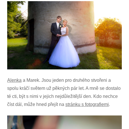
s
názvem
Svatba
–
Alena
a
Marek
Alenka
a Marek. Jsou jeden pro druhého stvořeni a
spolu kráčí světem už pěkných pár let. A mně se dostalo
té cti, být s nimi v jejich nejdůležitější den. Kdo nechce
číst dál, může hned přejít na
stránku s fotografiemi
.