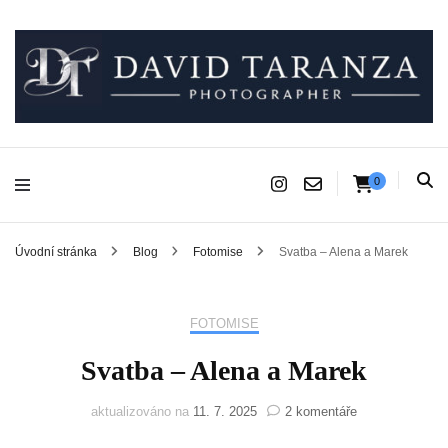
Fotograf pro chvíle, na kterých záleží.
David Taranza
0
Úvodní stránka
Blog
Fotomise
Svatba – Alena a Marek
FOTOMISE
Svatba – Alena a Marek
u
aktualizováno na
11. 7. 2025
2 komentáře
textu