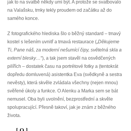
jak to na svatbě někdy umí být. A protože se svatbovalo
na Valašsku, trnky tekly proudem od začátku až do
samého konce.
Z fotografického hlediska šlo o běžný standard – tmavý
kostel s lešením uvnitř a tmavá restaurace („
Děkujeme
Ti, Pane náš, za moderní nešumící čipy, světelná skla a
externí blesky…
“), a tak jsem stavěl na osvědčených
pilířích – dostatek času na portrétové fotky a (tentokrát
dopředu domluvená) asistentka Eva (svědkyně a sestra
nevěsty), která skvěle zvládala všechny (nejen mnou)
svěřené úkoly a funkce. O Alenku a Marka sem se bát
nemusel. Oba byli uvolnění, bezprostřední a skvěle
spolupracující. Přesně takoví, jak je znám z běžného
života.
. . . [ O ] . . .