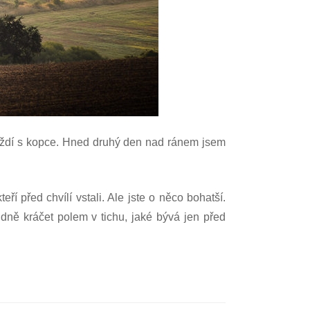
sjíždí s kopce. Hned druhý den nad ránem jsem
ří před chvílí vstali. Ale jste o něco bohatší.
idně kráčet polem v tichu, jaké bývá jen před