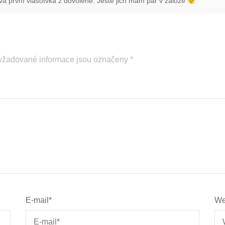
vá první vlašotvka z dovolené. Ještě jich mám pár v záloze
yžadované informace jsou označeny
*
E-mail
*
We