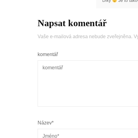
Díky
Je to tako
Napsat komentář
Vaše e-mailová adresa nebude zveřejněna.
V
komentář
Název
*