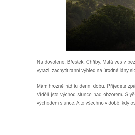
Na dovolené. Břestek, Chřiby. Malá ves v bez
vyrazil zachytit ranní výhled na úrodné lány s
Mám hrozně rád tu denní dobu. Přijedete zpátky
Viděli jste východ slunce nad obzorem. Slyše
východem slunce. A to všechno v době, kdy os