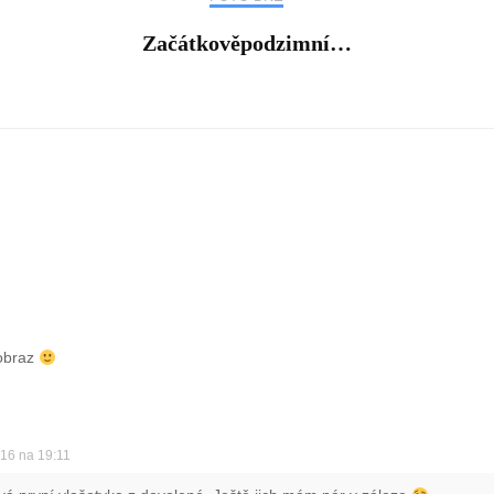
Začátkověpodzimní…
 obraz
016 na 19:11