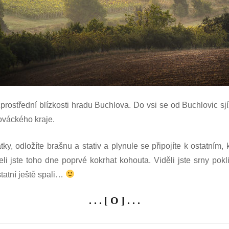
prostřední blízkosti hradu Buchlova. Do vsi se od Buchlovic 
lováckého kraje.
, odložíte brašnu a stativ a plynule se připojíte k ostatním, kte
li jste toho dne poprvé kokrhat kohouta. Viděli jste srny pokl
tatní ještě spali…
. . . [ O ] . . .