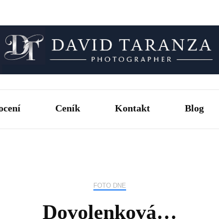
Fotograf pro chvíle, na kterých záleží.
David T
ocení
Ceník
Kontakt
Blog
FOTO DNE
Dovolenková…