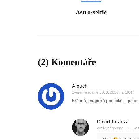
Astro-selfie
(2) Komentáře
Alouch
Zveřejněno dne
30. 8. 2016 na 10:47
Krásné, magické poetické… jako
David Taranza
Zveřejněno dne
30. 8. 2