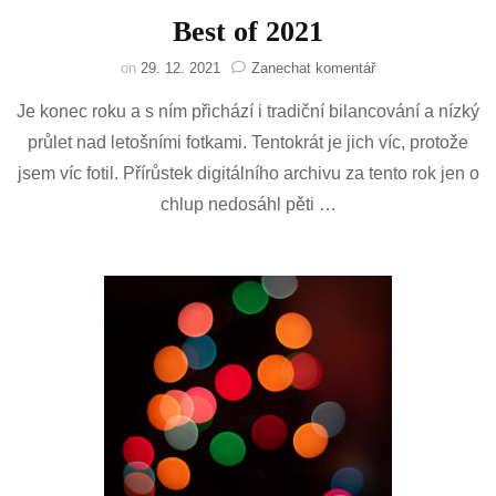
Best of 2021
na
on
29. 12. 2021
Zanechat komentář
Best
Je konec roku a s ním přichází i tradiční bilancování a nízký
of
2021
průlet nad letošními fotkami. Tentokrát je jich víc, protože
jsem víc fotil. Přírůstek digitálního archivu za tento rok jen o
chlup nedosáhl pěti …