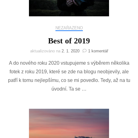
NEZAŘAZENO
Best of 2019
u
aktualizováno na
2. 1. 2020
1 komentář
textu
A do nového roku 2020 vstupujeme s výběrem několika
s
názvem
fotek z roku 2019, které se zde na blogu neobjevily, ale
Best
patří k tomu nejlepšímu, co se mi povedlo. Tedy, až na tu
of
2019
úvodní. Ta se …