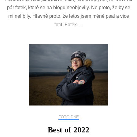
názvem
pár fotek, které se na blogu neobjevily. Ne proto, že by se
Best
mi nelíbily. Hlavně proto, že letos jsem méně psal a více
of
2023
fotil. Fotek …
FOTO DNE
Best of 2022