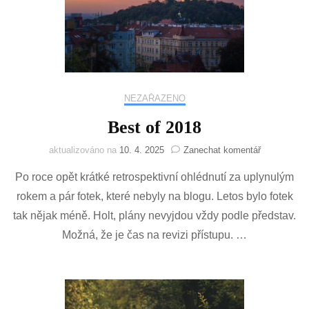
NEZAŘAZENO
Best of 2018
na
aktualizováno na
10. 4. 2025
Zanechat komentář
Best
Po roce opět krátké retrospektivní ohlédnutí za uplynulým
of
2018
rokem a pár fotek, které nebyly na blogu. Letos bylo fotek
tak nějak méně. Holt, plány nevyjdou vždy podle představ.
Možná, že je čas na revizi přístupu. …