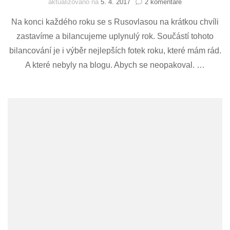
u
aktualizováno na
5. 4. 2017
2 komentáře
textu
Na konci každého roku se s Rusovlasou na krátkou chvíli
s
názvem
zastavíme a bilancujeme uplynulý rok. Součástí tohoto
Best
bilancování je i výběr nejlepších fotek roku, které mám rád.
of
2016
A které nebyly na blogu. Abych se neopakoval. …