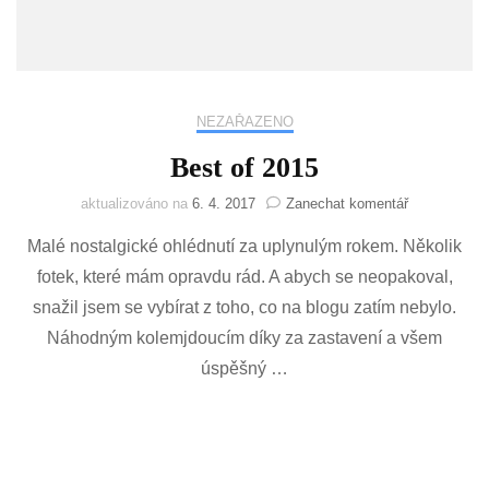
NEZAŘAZENO
Best of 2015
na
aktualizováno na
6. 4. 2017
Zanechat komentář
Best
Malé nostalgické ohlédnutí za uplynulým rokem. Několik
of
2015
fotek, které mám opravdu rád. A abych se neopakoval,
snažil jsem se vybírat z toho, co na blogu zatím nebylo.
Náhodným kolemjdoucím díky za zastavení a všem
úspěšný …