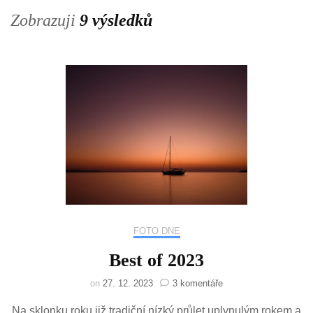
Zobrazuji
9 výsledků
FOTO DNE
Best of 2023
u
on
27. 12. 2023
3 komentáře
textu
Na sklonku roku již tradiční nízký průlet uplynulým rokem a
s