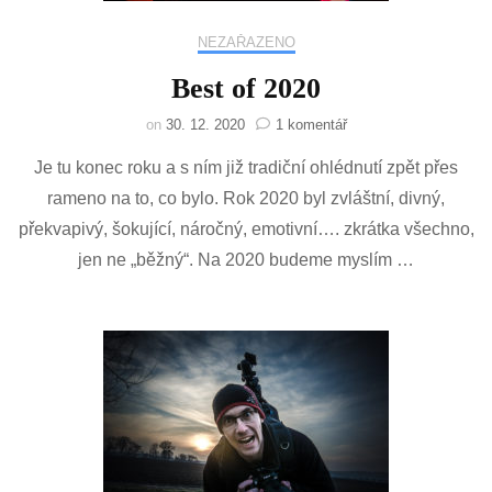
NEZAŘAZENO
Best of 2020
u
on
30. 12. 2020
1 komentář
textu
Je tu konec roku a s ním již tradiční ohlédnutí zpět přes
s
názvem
rameno na to, co bylo. Rok 2020 byl zvláštní, divný,
Best
překvapivý, šokující, náročný, emotivní…. zkrátka všechno,
of
2020
jen ne „běžný“. Na 2020 budeme myslím …