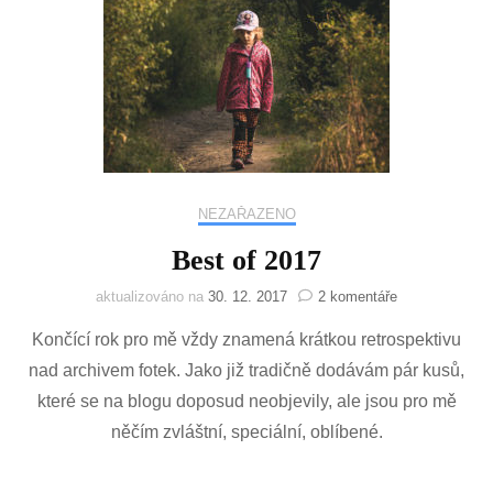
NEZAŘAZENO
Best of 2017
u
aktualizováno na
30. 12. 2017
2 komentáře
textu
Končící rok pro mě vždy znamená krátkou retrospektivu
s
názvem
nad archivem fotek. Jako již tradičně dodávám pár kusů,
Best
které se na blogu doposud neobjevily, ale jsou pro mě
of
2017
něčím zvláštní, speciální, oblíbené.