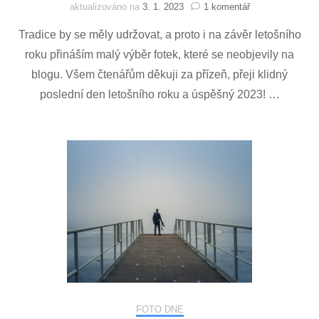
u
aktualizováno na
3. 1. 2023
1 komentář
textu
Tradice by se měly udržovat, a proto i na závěr letošního
s
názvem
roku přináším malý výběr fotek, které se neobjevily na
Best
blogu. Všem čtenářům děkuji za přízeň, přeji klidný
of
2022
poslední den letošního roku a úspěšný 2023! …
FOTO DNE