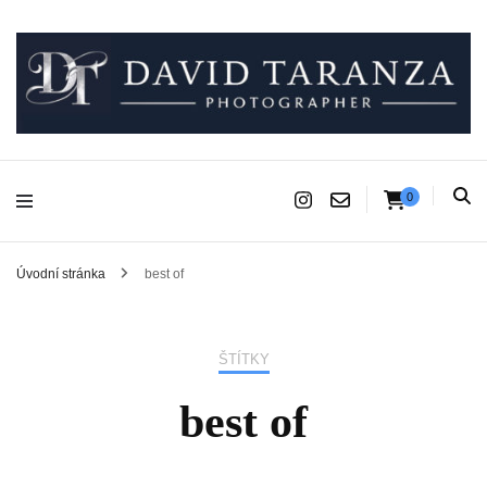
Fotograf pro chvíle, na kterých záleží.
David Taranza
0
Úvodní stránka
best of
ŠTÍTKY
best of