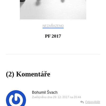
NEZAŘAZENO
PF 2017
(2) Komentáře
Bohumil Švach
Zveřejněno dne
29. 12. 2017 na 20:44
Odpovědět