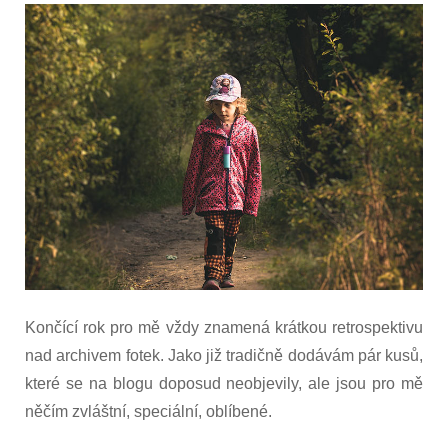
s
názvem
Best
of
2017
Končící rok pro mě vždy znamená krátkou retrospektivu
nad archivem fotek. Jako již tradičně dodávám pár kusů,
které se na blogu doposud neobjevily, ale jsou pro mě
něčím zvláštní, speciální, oblíbené.