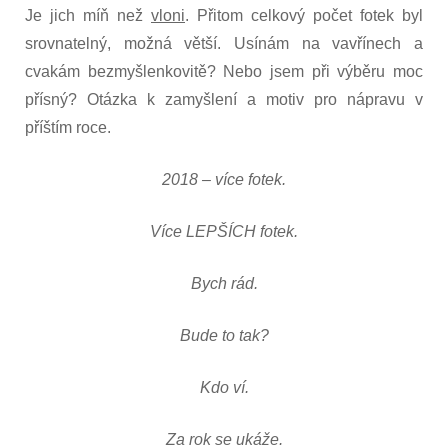
Je jich míň než
vloni
. Přitom celkový počet fotek byl
srovnatelný, možná větší. Usínám na vavřínech a
cvakám bezmyšlenkovitě? Nebo jsem při výběru moc
přísný? Otázka k zamyšlení a motiv pro nápravu v
příštím roce.
2018 – více fotek.
Více LEPŠÍCH fotek.
Bych rád.
Bude to tak?
Kdo ví.
Za rok se ukáže.