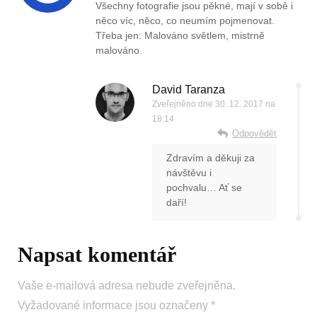
Všechny fotografie jsou pěkné, mají v sobě i
něco víc, něco, co neumím pojmenovat.
Třeba jen: Malováno světlem, mistrně
malováno.
David Taranza
Zveřejněno dne
30. 12. 2017 na
18:14
Odpovědět
Zdravím a děkuji za
návštěvu i
pochvalu… Ať se
daří!
Napsat komentář
Vaše e-mailová adresa nebude zveřejněna.
Vyžadované informace jsou označeny
*