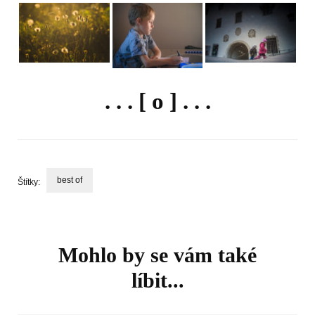
. . . [ o ] . . .
best of
Štítky:
Navigace
příspěvku
Mohlo by se vám také
líbit...