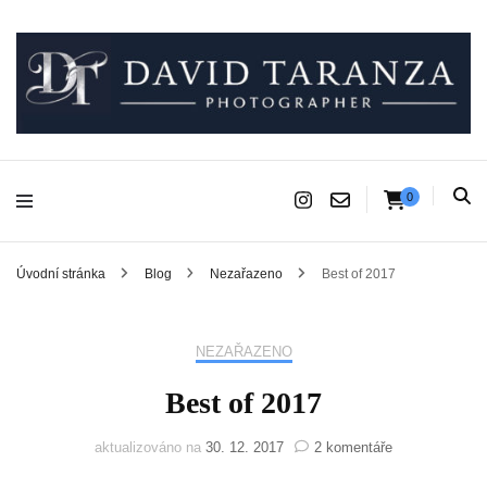
Fotograf pro chvíle, na kterých záleží.
David Taranza
0
Úvodní stránka
Blog
Nezařazeno
Best of 2017
NEZAŘAZENO
Best of 2017
u
aktualizováno na
30. 12. 2017
2 komentáře
textu