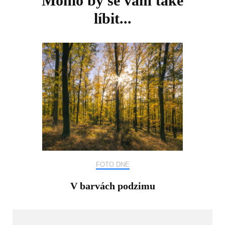
Mohlo by se vám také
líbit...
FOTO DNE
V barvách podzimu