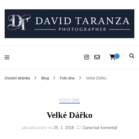
Fotograf pro chvíle, na kterých záleží.
David Taranza
0
Úvodní stránka
Blog
Foto dne
Velké Dářko
FOTO DNE
Velké Dářko
na
aktualizováno na
25. 1. 2018
Zanechat komentář
Velké