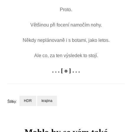
Proto.
Většinou při focení namočím nohy.
Někdy neplánovaně i s botami, jako letos.
Ale co, za ten výsledek to stojí.
. . . [ o ] . . .
HDR
krajina
Štítky:
Navigace
příspěvku