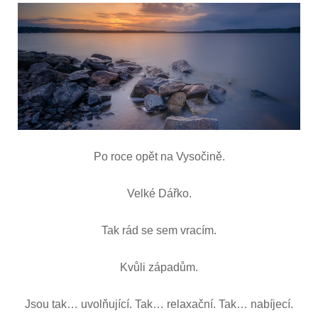
Dářko
Po roce opět na Vysočině.
Velké Dářko.
Tak rád se sem vracím.
Kvůli západům.
Jsou tak… uvolňující. Tak… relaxační. Tak… nabíjecí.