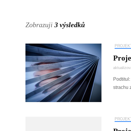
Zobrazuji
3 výsledků
PROJEK
Proje
aktualizo
Podtitul
strachu 
PROJEK