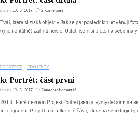
kt Portrét: část druhá
u
váno na
10. 5. 2017
2 komentáře
textu
 Tvář, která si získá objektiv Jak se pár posledních let věnuji fo
s
názvem
ě (momentálně) zajímá nejvíc. Upletl jsem si proto na sebe malý 
Projekt
Portrét:
část
druhá
T PORTRÉT
,
PROJEKTY
kt Portrét: část první
na
váno na
10. 5. 2017
Zanechat komentář
Projekt
: 20 lidí, které neznám Projekt Portrét jsem si vymyslel sám na 
Portrét:
část
ím fotografem. Projekt má celkem tři části, které na sebe logick
první