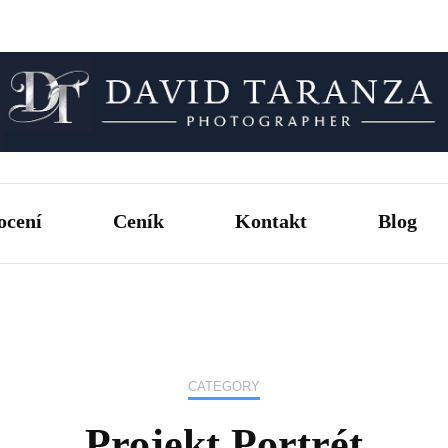
Fotograf pro chvíle, na kterých záleží.
David T
ocení
Ceník
Kontakt
Blog
CATEGORY
Projekt Portrét