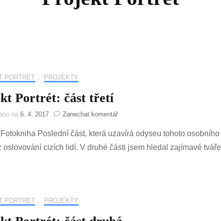
T PORTRÉT
,
PROJEKTY
kt Portrét: část třetí
na
váno na
6. 4. 2017
Zanechat komentář
Projekt
: Fotokniha Poslední část, která uzavírá odyseu tohoto osobního p
Portrét:
část
z oslovování cizích lidí. V druhé části jsem hledal zajímavé tvá
třetí
T PORTRÉT
,
PROJEKTY