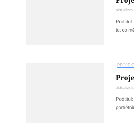
Proje
aktualizo
Podtitul:
to, co m
PROJEK
Proje
aktualizo
Podtitul
portrétn