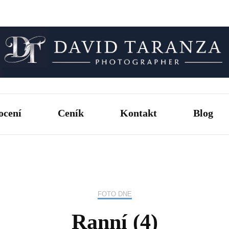
Fotograf pro chvíle, na kterých záleží.
David T
ocení
Ceník
Kontakt
Blog
FOTO DNE
Ranní (4)