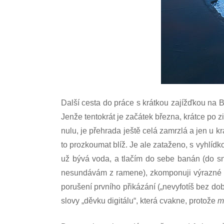
Další cesta do práce s krátkou zajížďkou na 
Jenže tentokrát je začátek března, krátce po 
nulu, je přehrada ještě celá zamrzlá a jen u k
to prozkoumat blíž. Je ale zataženo, s vyhlíd
už bývá voda, a tlačím do sebe banán (do sní
nesundávám z ramene), zkomponuji výrazné pop
porušení prvního přikázání („nevyfotíš bez dob
slovy „děvku digitálu“, která cvakne, protože
m