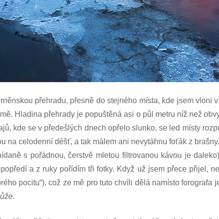
Brněnskou přehradu, přesně do stejného místa, kde jsem vloni v
zimě. Hladina přehrady je popuštěná asi o půl metru níž než obv
rajů, kde se v předešlých dnech opřelo slunko, se led místy rozpu
kou na celodenní déšť, a tak málem ani nevytáhnu foťák z brašny.
daně s pořádnou, čerstvě mletou filtrovanou kávou je daleko)
ředí a z ruky pořídím tři fotky. Když už jsem přece přijel, 
rého pocitu“), což ze mě pro tuto chvíli dělá namísto forografa 
ůže
.