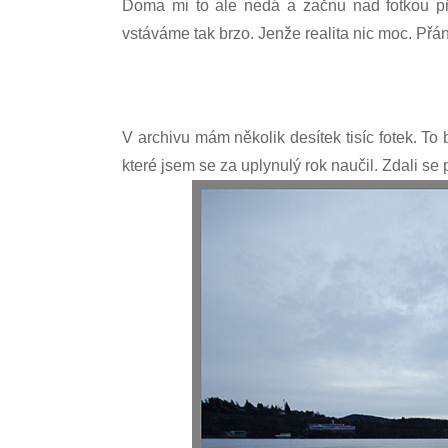
Doma mi to ale nedá a začnu nad fotkou pře
vstáváme tak brzo. Jenže realita nic moc. Přá
V archivu mám několik desítek tisíc fotek. To
které jsem se za uplynulý rok naučil. Zdali se