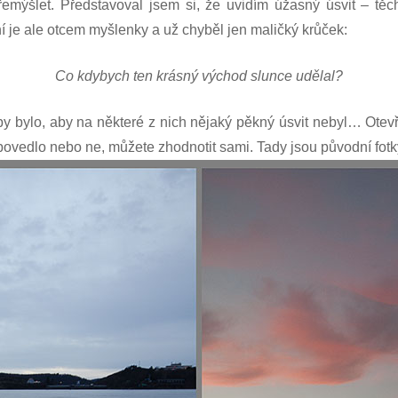
mýšlet. Představoval jsem si, že uvidím úžasný úsvit – těch
ní je ale otcem myšlenky a už chyběl jen maličký krůček:
Co kdybych ten krásný východ slunce udělal?
 by bylo, aby na některé z nich nějaký pěkný úsvit nebyl… Ote
 povedlo nebo ne, můžete zhodnotit sami. Tady jsou původní fotk