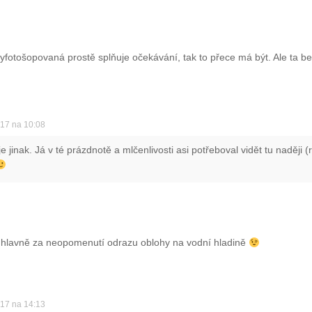
fotošopovaná prostě splňuje očekávání, tak to přece má být. Ale ta bez
017 na 10:08
e jinak. Já v té prázdnotě a mlčenlivosti asi potřeboval vidět tu naději
 hlavně za neopomenutí odrazu oblohy na vodní hladině
017 na 14:13