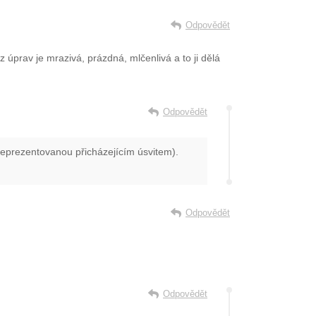
Odpovědět
 úprav je mrazivá, prázdná, mlčenlivá a to ji dělá
Odpovědět
 (reprezentovanou přicházejícím úsvitem).
Odpovědět
Odpovědět