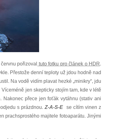
 červnu pořizoval
tuto fotku pro článek o HDR
.
ykle. Přestože denní teploty už jdou hodně nad
stil. Na vodě vidím plavat hezké „minikry“, jdu
 Víceméně jen skepticky stojím tam, kde v létě
. Nakonec přece jen foťák vytáhnu (stativ ani
neodjedu s prázdnou.
Z-A-S-E
se cítím vinen z
jen prachsprostého majitele fotoaparátu. Jinými