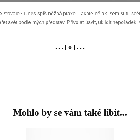
eexistovalo? Dnes spíš běžná praxe. Takhle nějak jsem si tu scén
 svět podle mých představ. Přivolat úsvit, uklidit nepořádek,
. . . [ o ] . . .
Mohlo by se vám také líbit...