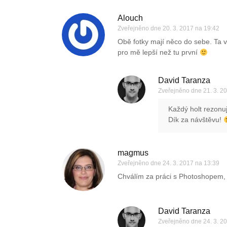
Alouch
Zveřejněno dne
20. 3. 2017 na 19:42
Obě fotky mají něco do sebe. Ta vy
pro mě lepší než tu první
David Taranza
Zveřejněno dne
21. 3. 2
Každý holt rezonuj
Dík za návštěvu!
magmus
Zveřejněno dne
24. 3. 2017 na 13:39
Chválím za práci s Photoshopem,
David Taranza
Zveřejněno dne
24. 3. 2