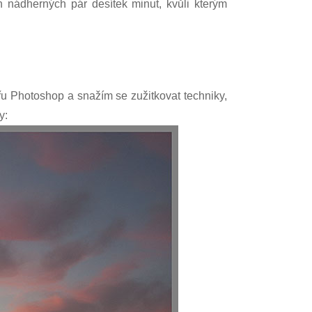
 nádherných pár desítek minut, kvůli kterým
vřu Photoshop a snažím se zužitkovat techniky,
y: