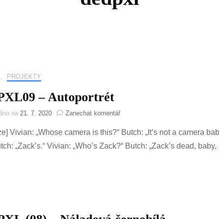
,
PROJEKTY
XL09 – Autoportrét
na
váno na
21. 7. 2020
Zanechat komentář
DEDPXL09
ze] Vivian: „Whose camera is this?“ Butch: „It’s not a camera 
–
Autoportrét
utch: „Zack’s.“ Vivian: „Who’s Zack?“ Butch: „Zack’s dead, baby,