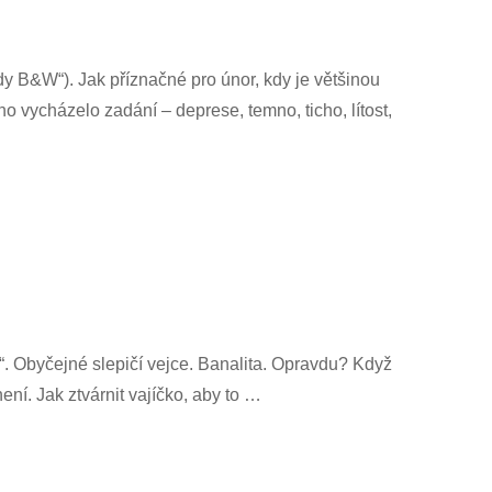
 B&W“). Jak příznačné pro únor, kdy je většinou
o vycházelo zadání – deprese, temno, ticho, lítost,
“. Obyčejné slepičí vejce. Banalita. Opravdu? Když
ení. Jak ztvárnit vajíčko, aby to …