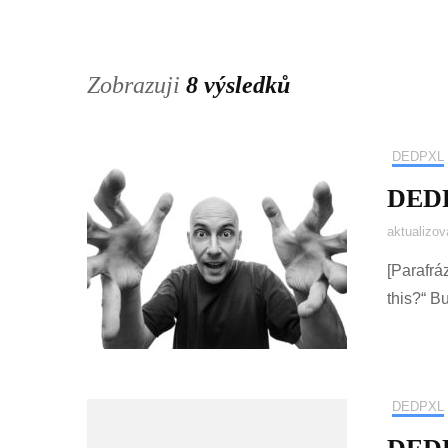
Zobrazuji
8 výsledků
DEDPXL
DEDP
aktualizo
[Parafrá
this?“ B
DEDPXL