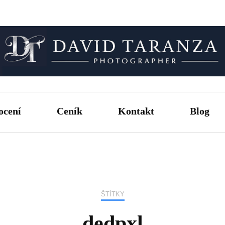
Fotograf pro chvíle, na kterých záleží.
David T
ocení
Ceník
Kontakt
Blog
ŠTÍTKY
dedpxl