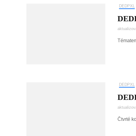
DEDPXL
DEDP
aktualizo
Tématem 
DEDPXL
DEDP
aktualizo
Čtvrté k