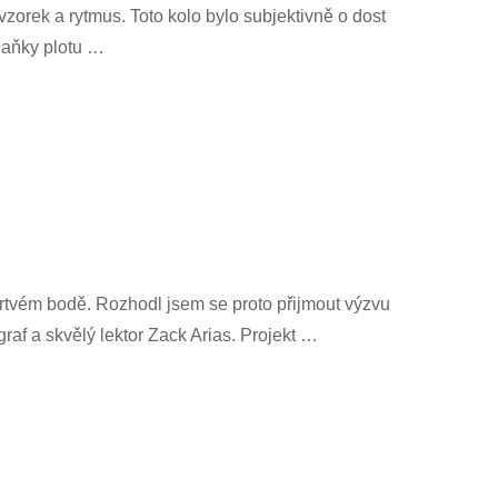
zorek a rytmus. Toto kolo bylo subjektivně o dost
plaňky plotu …
rtvém bodě. Rozhodl jsem se proto přijmout výzvu
af a skvělý lektor Zack Arias. Projekt …