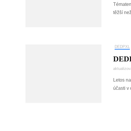
Tématem 
těžší než
DEDPXL
DEDP
aktualizo
Letos na
účasti v