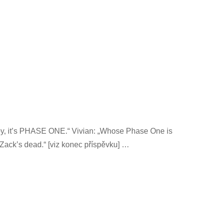
baby, it’s PHASE ONE.“ Vivian: „Whose Phase One is
 Zack’s dead.“ [viz konec příspěvku] …