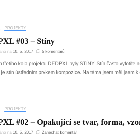
,
PROJEKTY
XL #03 – Stíny
u
váno na
10. 5. 2017
5 komentářů
textu
třetího kola projektu DEDPXL byly STÍNY. Stín často vyfotíte 
s
názvem
je stín ústředním prvkem kompozice. Na téma jsem měl jsem k d
DEDPXL
#03
–
Stíny
,
PROJEKTY
L #02 – Opakující se tvar, forma, vzo
na
váno na
10. 5. 2017
Zanechat komentář
DEDPXL