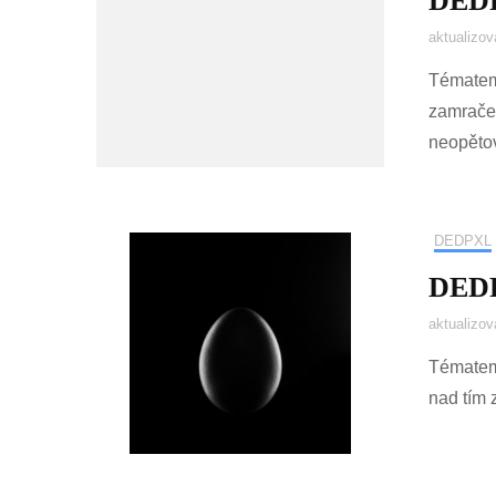
DEDP
aktualizo
Tématem 
zamračen
neopěto
DEDPXL
DEDP
aktualizo
Tématem 
nad tím 