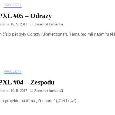
,
PROJEKTY
XL #05 – Odrazy
na
váno na
10. 5. 2017
Zanechat komentář
DEDPXL
číslo pět byly Odrazy („Reflections“). Téma pro mě nadmíru tě
#05
–
Odrazy
,
PROJEKTY
XL #04 – Zespodu
na
váno na
10. 5. 2017
Zanechat komentář
DEDPXL
olo projektu na téma „Zespodu“ („Get Low“).
#04
–
Zespodu