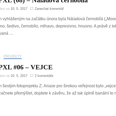
XL (08) – Náladová černobílá
na
váno na
10. 5. 2017
Zanechat komentář
DEDPXL
vyhlášeným na začátku února byla Náladová černobílá („Moody
(08)
–
o, šedivo, černobílo, mlhavo, depresivno, hnusno. A právě z toh
Náladová
vaná …
černobílá
,
PROJEKTY
XL #06 – VEJCE
u
váno na
10. 5. 2017
2 komentáře
textu
šestým fotoprojektu Z. Ariase pro širokou veřejnost bylo „vejce
s
názvem
začnete přemýšlet, dojdete k závěru, že až tak úplně banální to n
DEDPXL
#06
–
VEJCE