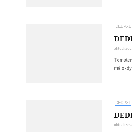
DEDPXL
DEDP
aktualizo
Tématem 
málokdy 
DEDPXL
DEDPX
aktualizo