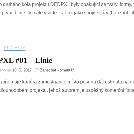
druhého kola projektu DEDPXL byly opakující se tvary, formy, v
#02
–
 první. Linie, ty máte všude – ať už jako spojité čáry (horizont, 
Opakující
se
tvar,
forma,
vzor,
rytmus
,
PROJEKTY
XL #01 – Linie
na
váno na
10. 5. 2017
Zanechat komentář
DEDPXL
 jaře moje kariéra zaměstnance místo posunu dál ustrnula na m
#01
–
 dlouhodobém projektu, jehož autorem je úspěšný komerční fotogr
Linie