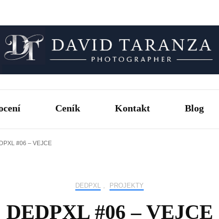
Fotograf pro chvíle, na kterých záleží.
David T
ocení
Ceník
Kontakt
Blog
DPXL #06 – VEJCE
DEDPXL
,
PROJEKTY
DEDPXL #06 – VEJCE