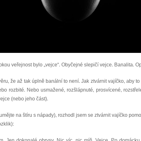
okou veřejnost bylo „vejce“. Obyčejné slepičí vejce. Banalita. 
u, že až tak úplně banální to není. Jak ztvárnit vajíčko, aby to
Nebo rozbité. Nebo usmažené, rozšlápnuté, prosvícené, rozstřel
ejce (nebo jeho část).
jte na štíru s nápady), rozhodl jsem se ztvárnit vajíčko pomoc
zklik):
ám. Jen dokonalé obrysy. Nic víc, nic míň. Vejce. Po domáck