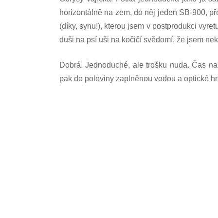
horizontálně na zem, do něj jeden SB-900, pře
(díky, synu!), kterou jsem v postprodukci vy
duši na psí uši na kočičí svědomí, že jsem nek
Dobrá. Jednoduché, ale trošku nuda. Čas na
pak do poloviny zaplněnou vodou a optické hrá