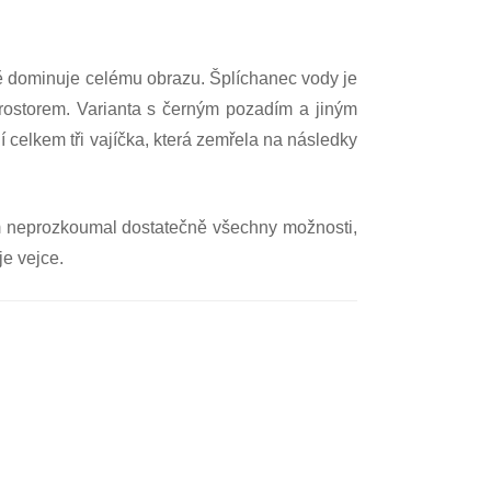
ně dominuje celému obrazu. Šplíchanec vody je
rostorem. Varianta s černým pozadím a jiným
í celkem tři vajíčka, která zemřela na následky
sem neprozkoumal dostatečně všechny možnosti,
je vejce.