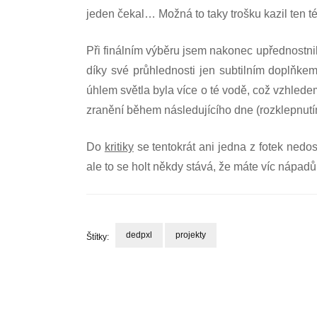
jeden čekal… Možná to taky trošku kazil ten 
Při finálním výběru jsem nakonec upřednostni
díky své průhlednosti jen subtilním doplňk
úhlem světla byla více o té vodě, což vzhledem
zranění během následujícího dne (rozklepnutím
Do
kritiky
se tentokrát ani jedna z fotek nedo
ale to se holt někdy stává, že máte víc nápadů 
dedpxl
projekty
Štítky:
Navigace
příspěvku