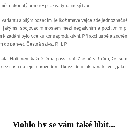
téměř dokonalý aero resp. akvadynamický tvar.
l variantu s bílým pozadím, jelikož tmavé vejce zde jednoznač
em, jakýmsi spojovacím mostem mezi negativním a pozitivním p
 k zadání bylo vcelku kontraproduktivní. Při akci utrpěla zraněn
 do pánve). Čestná salva, R. I. P.
stala. Holt, není každé téma posvícení. Zpětně si říkám, že j
než času na jejich provedení. I když jde o tak banální věc, jako 
Mohlo by se vám také líbit...