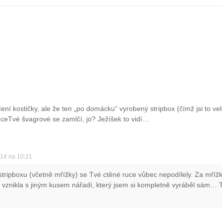
čení kostičky, ale že ten „po domácku“ vyrobený stripbox (čímž jsi to 
uceTvé švagrové se zamlčí, jo? Ježíšek to vidí…
014 na 10:21
stripboxu (včetně mřížky) se Tvé ctěné ruce vůbec nepodílely. Za mříž
ka vznikla s jiným kusem nářadí, který jsem si kompletně vyráběl sám… 