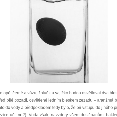
 opět černé a vázu, žbluňk a vajíčko budou osvětlovat dva ble
apřed bílé pozadí, osvětlené jedním bleskem zezadu – aranžmá b
lo do vody a předpokladem tedy bylo, že při vstupu do jiného 
fyzice učí, ne?). Voda však, navzdory všem dusičnanům, bakter