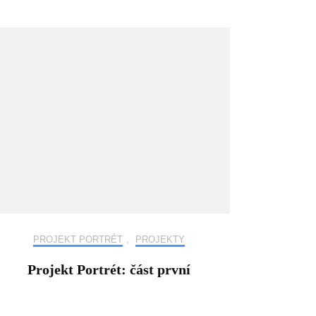
PROJEKT PORTRÉT
,
PROJEKTY
Projekt Portrét: část první