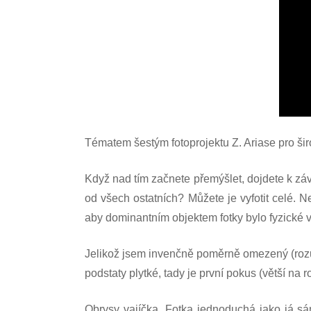
Tématem šestým fotoprojektu Z. Ariase pro šir
Když nad tím začnete přemýšlet, dojdete k závěr
od všech ostatních? Můžete je vyfotit celé. 
aby dominantním objektem fotky bylo fyzické v
Jelikož jsem invenčně poměrně omezený (rozumě
podstaty plytké, tady je první pokus (větší na ro
Obrysy vajíčka. Fotka jednoduchá jako já s