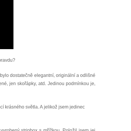
Opravdu?
 bylo dostatečně elegantní, originální a odlišné
ené, jen skořápky, atd. Jedinou podmínkou je,
í krásného světla. A jelikož jsem jedinec
u vyrobený
stripbox
s mřížkou. Položil jsem jej