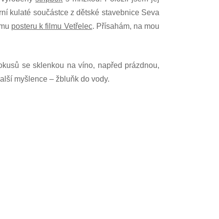
urní kulaté součástce z dětské stavebnice Seva
nímu
posteru k filmu Vetřelec
. Přísahám, na mou
okusů se sklenkou na víno, napřed prázdnou,
další myšlence – žbluňk do vody.