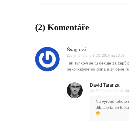
(2) Komentáře
Švagrová
Zveřejněno dne
8. 10. 2014 na 10:08
Tak synkovi se tu děkuje za zapůj
několikatýdenní dřina a zničené r
David Taranza
Zveřejněno dne
8. 10. 2
Na výrobě tohoto 
dík, ale tahle fot