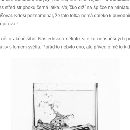
s střed stripboxu černá látka. Vajíčko drží na špičce na miniat
retušoval. Kdosi poznamenal, že tato fotka nemá daleko k původ
opíroval!
 něco akčnějšího. Následovalo několik vcelku neúspěšných p
tky s lomem světla. Pořád to nebylo ono, ale přivedlo mě to k 