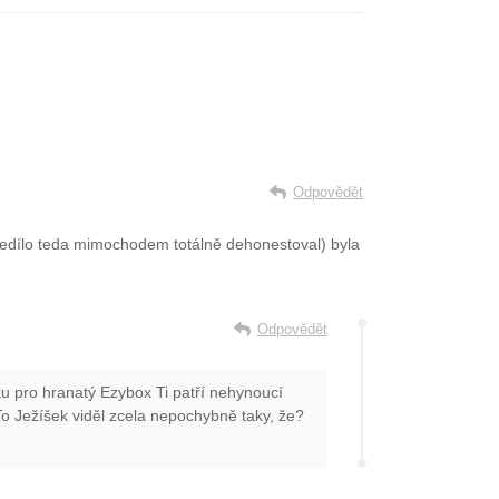
Odpovědět
veledílo teda mimochodem totálně dehonestoval) byla
Odpovědět
ku pro hranatý Ezybox Ti patří nehynoucí
To Ježíšek viděl zcela nepochybně taky, že?