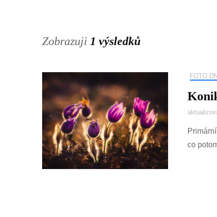
Zobrazuji
1 výsledků
FOTO D
Koni
aktualizo
Primární
co poto