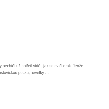
echtěl už potřetí vidět, jak se cvičí drak. Jenže
ostovickou pecku, nevelký …