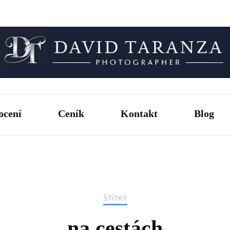
Fotograf pro chvíle, na kterých záleží.
David T
ocení
Ceník
Kontakt
Blog
ŠTÍTKY
na cestách