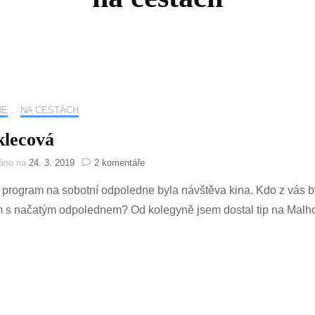
NE
,
NA CESTÁCH
klecová
u
váno na
24. 3. 2019
2 komentáře
textu
 program na sobotní odpoledne byla návštěva kina. Kdo z vás by n
s
názvem
m s načatým odpolednem? Od kolegyně jsem dostal tip na Malh
Koniklecová