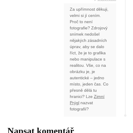
Za upřímnost děkuji,
velmi si jí cením.
Proč to není
fotografie? Zdrojový
snímek nedošel
nějakých zásadních
úprav, aby se dalo
říct, že je to grafika
nebo manipulace s
realitou. Vše, co na
obrázku je, je
autentické – jedno
místo, jeden čas. Co
přesně dělá tu
hranici? Lze
Zimní
Prýgl
nazvat
fotografií?
Napsat komentář