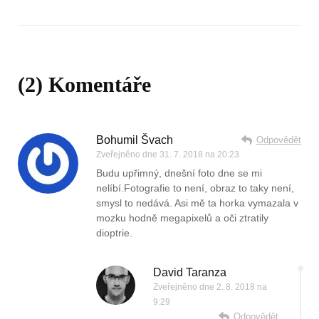
(2) Komentáře
Bohumil Švach
Odpovědět
Zveřejněno dne
31. 7. 2018 na 20:23
Budu upřimný, dnešní foto dne se mi
nelíbí.Fotografie to není, obraz to taky není,
smysl to nedává. Asi mě ta horka vymazala v
mozku hodně megapixelů a oči ztratily
dioptrie.
David Taranza
Zveřejněno dne
2. 8. 2018 na
9:29
Odpovědět