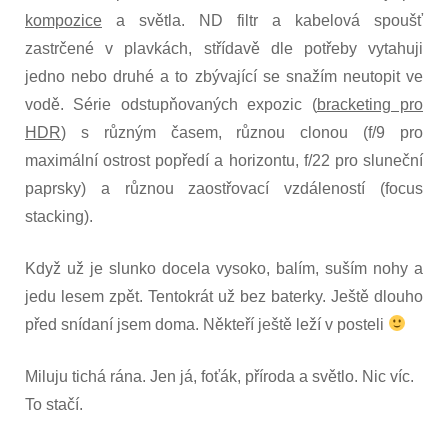
kompozice
a světla. ND filtr a kabelová spoušť
zastrčené v plavkách, střídavě dle potřeby vytahuji
jedno nebo druhé a to zbývající se snažím neutopit ve
vodě. Série odstupňovaných expozic (
bracketing pro
HDR
) s různým časem, různou clonou (f/9 pro
maximální ostrost popředí a horizontu, f/22 pro sluneční
paprsky) a různou zaostřovací vzdáleností (focus
stacking).
Když už je slunko docela vysoko, balím, suším nohy a
jedu lesem zpět. Tentokrát už bez baterky. Ještě dlouho
před snídaní jsem doma. Někteří ještě leží v posteli
Miluju tichá rána. Jen já, foťák, příroda a světlo. Nic víc.
To stačí.