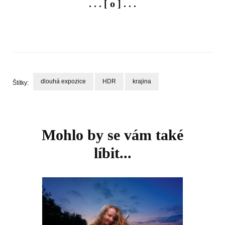
. . . [ o ] . . .
dlouhá expozice
HDR
krajina
Štítky:
Navigace
příspěvku
Mohlo by se vám také
líbit...