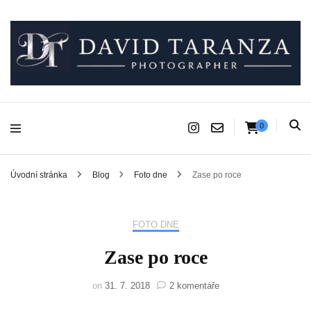
Fotograf pro chvíle, na kterých záleží.
David Taranza
0
Úvodní stránka
Blog
Foto dne
Zase po roce
FOTO DNE
Zase po roce
u
on
31. 7. 2018
2 komentáře
textu