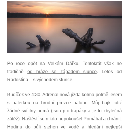
s
názvem
Zase
po
roce
Po roce opět na Velkém Dářku. Tentokrát však ne
tradičně
od hráze se západem slunce
. Letos od
Radostína – s východem slunce.
Budíček ve 4:30. Adrenalinová jízda kolmo potmě lesem
s baterkou na hrudní přezce batohu. Můj bajk totiž
žádné svítilny nemá (jsou pro trapáky a je to zbytečná
zátěž). Naštěstí se nikdo nepokoušel Pomáhat a chránit.
Hodinu do půli stehen ve vodě a hledání nejlepší