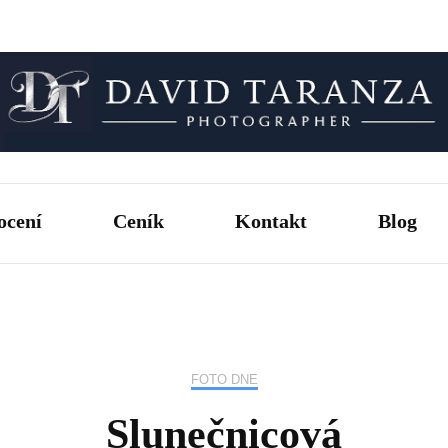
Fotograf pro chvíle, na kterých záleží.
David T
ocení
Ceník
Kontakt
Blog
FOTO DNE
Slunečnicová