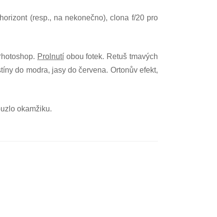
 horizont (resp., na nekonečno), clona f/20 pro
 Photoshop.
Prolnutí
obou fotek. Retuš tmavých
tíny do modra, jasy do červena. Ortonův efekt,
ouzlo okamžiku.