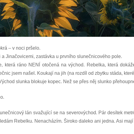
krá – v noci pršelo.
i a Jinačovicemi, zastávka u prvního slunečnicového pole.
e, která ráno NENÍ otočená na východ.
Rebelka, která dokáže
čnic jsem našel. Koukají na jih (na rozdíl od zbytku stáda, kte
lo. Východ slunka blokuje kopec. Než se přes něj slunko přehoup
o.
nečnicový lán svažující se na severovýchod. Pár desítek metrů
ledám Rebelku. Nenacházím. Široko daleko ani jedna. Asi mají 