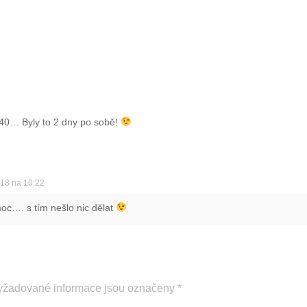
:40… Byly to 2 dny po sobě!
018 na 10:22
moc…. s tím nešlo nic dělat
yžadované informace jsou označeny
*