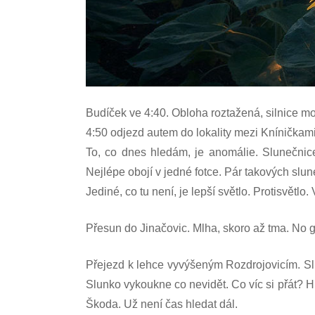
Budíček ve 4:40. Obloha roztažená, silnice mo
4:50 odjezd autem do lokality mezi Kníničkam
To, co dnes hledám, je anomálie.
Slunečnic
Nejlépe obojí v jedné fotce.
Pár takových slune
Jediné, co tu není, je lepší světlo. Protisvět
Přesun do Jinačovic. Mlha, skoro až tma. No g
Přejezd k lehce vyvýšeným Rozdrojovicím. Slu
Slunko vykoukne co nevidět. Co víc si přát? H
Škoda. Už není čas hledat dál.