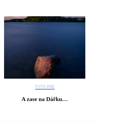
FOTO DNE
A zase na Dářku…