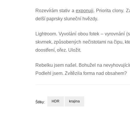
Rozevírám stativ a
exponuji
. Priorita clony. Z
delší paprsky sluneční hvězdy.
Lightroom. Vyvolání obou fotek – vyrovnání (s
skvrnek, způsobených nečistotami na čipu, kte
doostření, ořez. Uložit.
Rebelku jsem našel. Bohužel na nevyhovujícím
Podlehl jsem. Zvítězila forma nad obsahem?
HDR
krajina
Štítky:
Navigace
příspěvku