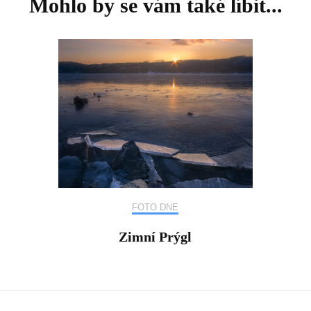
Mohlo by se vám také líbit...
FOTO DNE
Zimní Prýgl