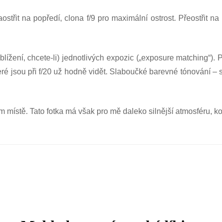
aostřit na popředí,
clona f/9 pro maximální ostrost. Přeostřit na
blížení, chcete-li) jednotlivých expozic („exposure matching“).
ré jsou při f/20 už hodně vidět. Slaboučké barevné tónování – s
 místě. Tato fotka má však pro mě daleko silnější atmosféru, k