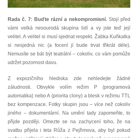
Rada č. 7: Buďte rázní a nekompromisní.
Stojí před
vámi velká nesourodá skupina lidí a vy jste teď její
velitel. A velitel si musí sjednat respekt. Žabka Kuňkalka
si nesjedná nic (a focení jí bude trvat třikrát déle).
Nemusíte se bát být teatrální – cokoliv, co vám pomůže
udržet pozornost davu.
Z expozičního hlediska zde nehledejte žádné
záludnosti. Obvykle volím režim P (programová
automatika) nebo A (priorita clony) a blesk v režimu TTL
bez kompenzace. Fotky skupin jsou – více než cokoliv
jiného – dokumentární. Na umění tady zapomeňte, to
přijde později. Omezte se na zachycení toho, že na
svatbu přijela i teta Růža z Pejřimova, aby byl pokud