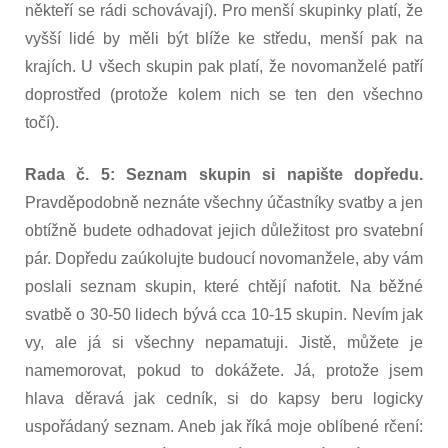
někteří se rádi schovávají). Pro menší skupinky platí, že
vyšší lidé by měli být blíže ke středu, menší pak na
krajích. U všech skupin pak platí, že novomanželé patří
doprostřed (protože kolem nich se ten den všechno
točí).
Rada č. 5: Seznam skupin si napište dopředu.
Pravděpodobně neznáte všechny účastníky svatby a jen
obtížně budete odhadovat jejich důležitost pro svatební
pár. Dopředu zaúkolujte budoucí novomanžele, aby vám
poslali seznam skupin, které chtějí nafotit. Na běžné
svatbě o 30-50 lidech bývá cca 10-15 skupin. Nevím jak
vy, ale já si všechny nepamatuji. Jistě, můžete je
namemorovat, pokud to dokážete. Já, protože jsem
hlava děravá jak cedník, si do kapsy beru logicky
uspořádaný seznam. Aneb jak říká moje oblíbené rčení: