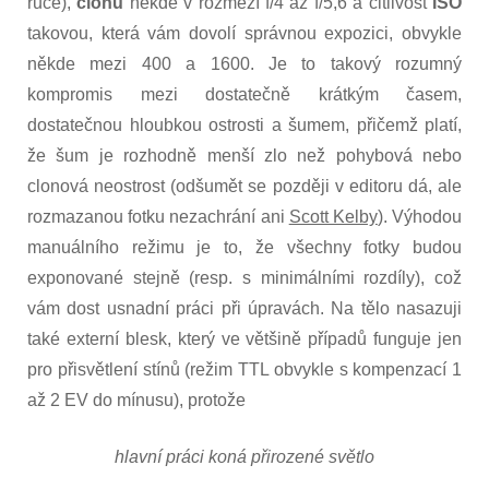
ruce),
clonu
někde v rozmezí f/4 až f/5,6 a citlivost
ISO
takovou, která vám dovolí správnou expozici, obvykle
někde mezi 400 a 1600. Je to takový rozumný
kompromis mezi dostatečně krátkým časem,
dostatečnou hloubkou ostrosti a šumem, přičemž platí,
že šum je rozhodně menší zlo než pohybová nebo
clonová neostrost (odšumět se později v editoru dá, ale
rozmazanou fotku nezachrání ani
Scott Kelby
). Výhodou
manuálního režimu je to, že všechny fotky budou
exponované stejně (resp. s minimálními rozdíly), což
vám dost usnadní práci při úpravách. Na tělo nasazuji
také externí blesk, který ve většině případů funguje jen
pro přisvětlení stínů (režim TTL obvykle s kompenzací 1
až 2 EV do mínusu), protože
hlavní práci koná přirozené světlo