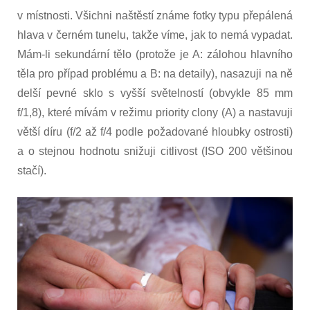
v místnosti. Všichni naštěstí známe fotky typu přepálená
hlava v černém tunelu, takže víme, jak to nemá vypadat.
Mám-li sekundární tělo (protože je A: zálohou hlavního
těla pro případ problému a B: na detaily), nasazuji na ně
delší pevné sklo s vyšší světelností (obvykle 85 mm
f/1,8), které mívám v režimu priority clony (A) a nastavuji
větší díru (f/2 až f/4 podle požadované hloubky ostrosti)
a o stejnou hodnotu snižuji citlivost (ISO 200 většinou
stačí).