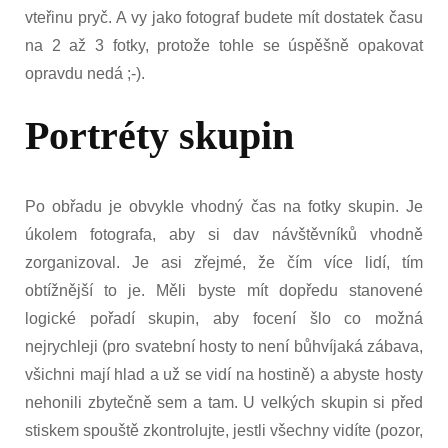
vteřinu pryč. A vy jako fotograf budete mít dostatek času
na 2 až 3 fotky, protože tohle se úspěšně opakovat
opravdu nedá ;-).
Portréty skupin
Po obřadu je obvykle vhodný čas na fotky skupin. Je
úkolem fotografa, aby si dav návštěvníků vhodně
zorganizoval. Je asi zřejmé, že čím více lidí, tím
obtížnější to je. Měli byste mít dopředu stanovené
logické pořadí skupin, aby focení šlo co možná
nejrychleji (pro svatební hosty to není bůhvíjaká zábava,
všichni mají hlad a už se vidí na hostině) a abyste hosty
nehonili zbytečně sem a tam. U velkých skupin si před
stiskem spouště zkontrolujte, jestli všechny vidíte (pozor,