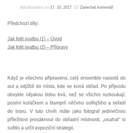
na
aktualizováno na
17. 10. 2017
Zanechat komentář
Jak
fotit
Předchozí díly:
svatbu
(3)
–
Jak fotit svatbu (1) – Úvod
Obřad
Jak fotit svatbu (2) – Přípravy
a
skupiny
Když je všechno připraveno, celý ensemble nasedá do
aut a odjíždí do místa, kde se koná obřad. Po příjezdu
obvykle nějakou dobu trvá, než se všichni rozkoukají,
posilní koláčkem a štamprlí něčeho ostřejšího a seřadí
do tvaru. V tuto chvíli máte jako fotograf jedinečnou
příležitost prosáknout do obřadní místnosti, „osahat“ si
světlo a určit expoziční strategii.