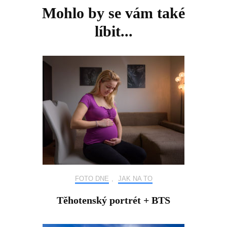
Mohlo by se vám také
líbit...
FOTO DNE
,
JAK NA TO
Těhotenský portrét + BTS