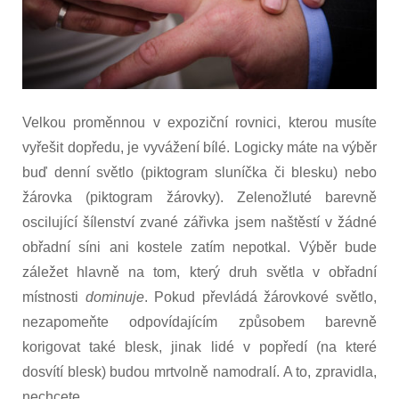
Velkou proměnnou v expoziční rovnici, kterou musíte
vyřešit dopředu, je vyvážení bílé. Logicky máte na výběr
buď denní světlo (piktogram sluníčka či blesku) nebo
žárovka (piktogram žárovky). Zelenožluté barevně
oscilující šílenství zvané zářivka jsem naštěstí v žádné
obřadní síni ani kostele zatím nepotkal. Výběr bude
záležet hlavně na tom, který druh světla v obřadní
místnosti
dominuje
. Pokud převládá žárovkové světlo,
nezapomeňte odpovídajícím způsobem barevně
korigovat také blesk, jinak lidé v popředí (na které
dosvítí blesk) budou mrtvolně namodralí. A to, zpravidla,
nechcete.