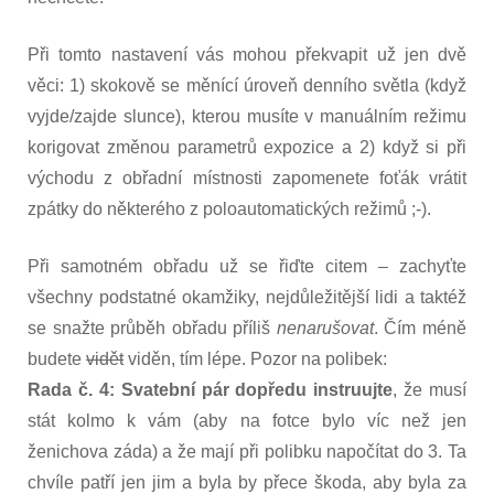
Při tomto nastavení vás mohou překvapit už jen dvě
věci: 1) skokově se měnící úroveň denního světla (když
vyjde/zajde slunce), kterou musíte v manuálním režimu
korigovat změnou parametrů expozice a 2) když si při
východu z obřadní místnosti zapomenete foťák vrátit
zpátky do některého z poloautomatických režimů ;-).
Při samotném obřadu už se řiďte citem – zachyťte
všechny podstatné okamžiky, nejdůležitější lidi a taktéž
se snažte průběh obřadu příliš
nenarušovat
. Čím méně
budete
vidět
viděn, tím lépe. Pozor na polibek:
Rada č. 4: Svatební pár dopředu instruujte
, že musí
stát kolmo k vám (aby na fotce bylo víc než jen
ženichova záda) a že mají při polibku napočítat do 3. Ta
chvíle patří jen jim a byla by přece škoda, aby byla za