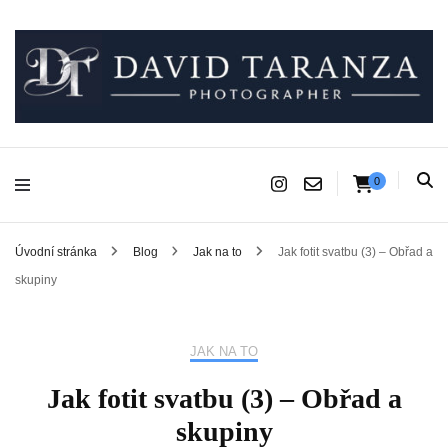
Fotograf pro chvíle, na kterých záleží.
David Taranza
0
Úvodní stránka
Blog
Jak na to
Jak fotit svatbu (3) – Obřad a
skupiny
JAK NA TO
Jak fotit svatbu (3) – Obřad a
skupiny