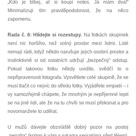
„Kdo je blbej, ať si koupí notes. Já mám dva!“
Minimalizuji tím pravděpodobnost, že na něco
zapomenu.
Rada č. 6: Hlídejte si rozestupy.
Na fotkách skupinek
není nic horšího, než volný prostor mezi lidmi. Lidé
nemají rádi, když někdo narušuje jejich osobní prostor a
instinktivně si od ostatních udržují „bezpečný“ odstup.
Pokud takovou fotku někdy uvidíte, svědčí to o
nepřipravenosti fotografa. Vysvětlete celé skupině, že se
musí tlačit co nejvíc do středu fotky. Vyjádřete
empatii
– i
vy samozřejmě chápete, že mnohým je nepříjemné lepit
se na jiné lidi, ale že na tu chvíli se musí překonat a pro
novomanžele to udělat.
U mužů dávejte obzvláště dobrý pozor na postoj
„penalta“ (kolmo k vám s rukama sepjatýma před tělem).