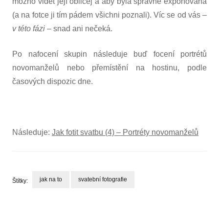
možno vidět její obličej a aby byla správně exponovaná
(a na fotce ji tím pádem všichni poznali). Víc se od vás –
v této fázi
– snad ani nečeká.
Po nafocení skupin následuje buď focení portrétů
novomanželů nebo přemístění na hostinu, podle
časových dispozic dne.
Následuje:
Jak fotit svatbu (4) – Portréty novomanželů
jak na to
svatební fotografie
Štítky:
Navigace
příspěvku