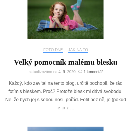
FOTO DNE
,
JAK NA TO
Velký pomocník malému blesku
u
aktualizováno na
4. 9. 2020
1 komentář
textu
Každý, kdo zavítal na tento blog, určitě pochopil, že rád
s
názvem
fotím s bleskem. Proč? Protože blesk mi dává svobodu.
Velký
Ne, že bych jej s sebou nosil pořád. Fotit bez něj je (pokud
pomocník
malému
je to z …
blesku