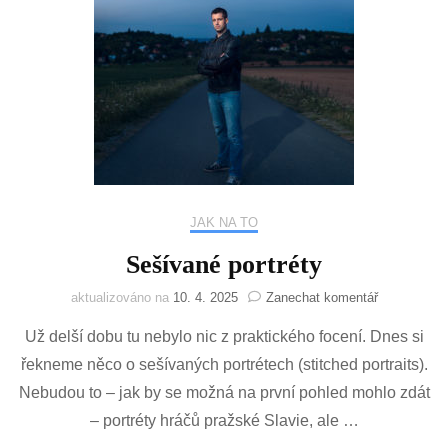
JAK NA TO
Sešívané portréty
na
aktualizováno na
10. 4. 2025
Zanechat komentář
Sešívané
Už delší dobu tu nebylo nic z praktického focení. Dnes si
portréty
řekneme něco o sešívaných portrétech (stitched portraits).
Nebudou to – jak by se možná na první pohled mohlo zdát
– portréty hráčů pražské Slavie, ale …