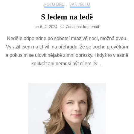
FOTO DNE
,
JAK NA TO
S ledem na ledě
na
on
6. 2. 2024
Zanechat komentář
S
Neděle odpoledne po sobotní mrazivé noci, možná dvou.
ledem
na
Vyrazil jsem na chvíli na přehradu, že se trochu provětrám
ledě
a pokusím se ulovit nějaké zimní obrázky. I když to vlastně
kolikrát ani nemusí být cílem. S …