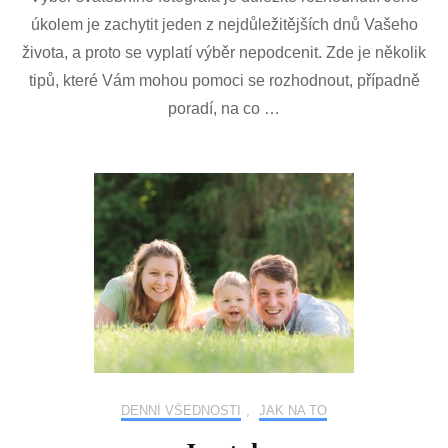
svatebního
úkolem je zachytit jeden z nejdůležitějších dnů Vašeho
fotografa
života, a proto se vyplatí výběr nepodcenit. Zde je několik
tipů, které Vám mohou pomoci se rozhodnout, případně
poradí, na co …
DENNÍ VŠEDNOSTI
,
JAK NA TO