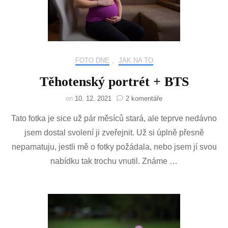
FOTO DNE
,
JAK NA TO
Těhotenský portrét + BTS
u
on
10. 12. 2021
2 komentáře
textu
Tato fotka je sice už pár měsíců stará, ale teprve nedávno
s
názvem
jsem dostal svolení ji zveřejnit. Už si úplně přesně
Těhotenský
nepamatuju, jestli mě o fotky požádala, nebo jsem jí svou
portrét
+
nabídku tak trochu vnutil. Známe …
BTS