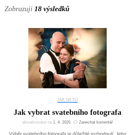
Zobrazuji
18 výsledků
JAK NA TO
Jak vybrat svatebního fotografa
na
aktualizováno na
1. 4. 2025
Zanechat komentář
Jak
Výběr svatebního fotografa je důležité rozhodnutí. Jeho
vybrat