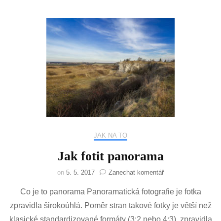
JAK NA TO
Jak fotit panorama
na
on
5. 5. 2017
Zanechat komentář
Jak
Co je to panorama Panoramatická fotografie je fotka
fotit
panorama
zpravidla širokoúhlá. Poměr stran takové fotky je větší než
klasické standardizované formáty (3:2 nebo 4:3), zpravidla