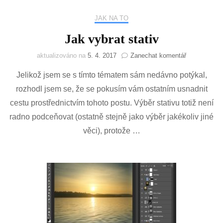
JAK NA TO
Jak vybrat stativ
na
aktualizováno na
5. 4. 2017
Zanechat komentář
Jak
Jelikož jsem se s tímto tématem sám nedávno potýkal,
vybrat
stativ
rozhodl jsem se, že se pokusím vám ostatním usnadnit
cestu prostřednictvím tohoto postu. Výběr stativu totiž není
radno podceňovat (ostatně stejně jako výběr jakékoliv jiné
věci), protože …