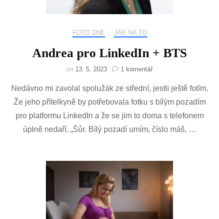
FOTO DNE
,
JAK NA TO
Andrea pro LinkedIn + BTS
u
on
13. 5. 2023
1 komentář
textu
Nedávno mi zavolal spolužák ze střední, jestli ještě fotím.
s
názvem
Že jeho přítelkyně by potřebovala fotku s bílým pozadím
Andrea
pro platformu LinkedIn a že se jim to doma s telefonem
pro
LinkedIn
úplně nedaří. „Šůr. Bílý pozadí umím, číslo máš, …
+
BTS