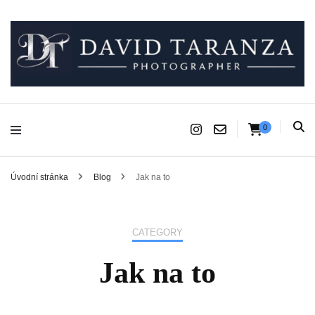
Fotograf pro chvíle, na kterých záleží.
David Taranza
0
Úvodní stránka
Blog
Jak na to
CATEGORY
Jak na to