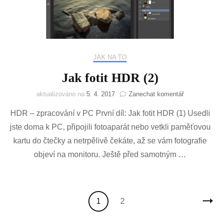
JAK NA TO
Jak fotit HDR (2)
na
aktualizováno na
5. 4. 2017
Zanechat komentář
Jak
HDR – zpracování v PC První díl: Jak fotit HDR (1) Usedli
fotit
HDR
jste doma k PC, připojili fotoaparát nebo vetkli paměťovou
(2)
kartu do čtečky a netrpělivě čekáte, až se vám fotografie
objeví na monitoru. Ještě před samotným …
Stránkování
Stránka
Stránka
1
2
příspěvků