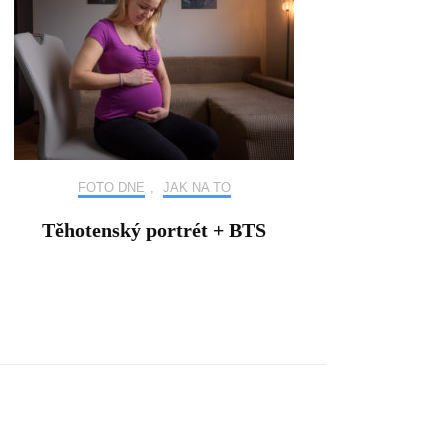
FOTO DNE
,
JAK NA TO
Těhotenský portrét + BTS