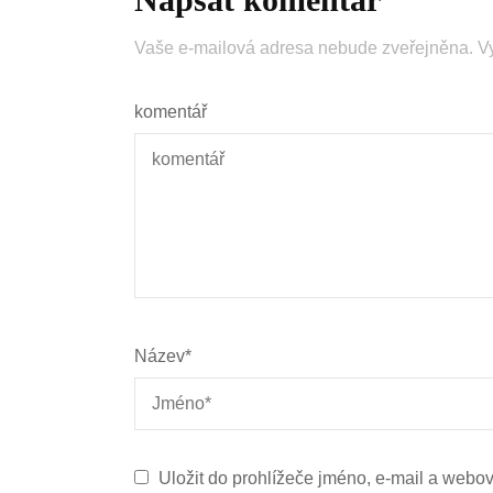
Vaše e-mailová adresa nebude zveřejněna.
V
komentář
Název
*
Uložit do prohlížeče jméno, e-mail a webo