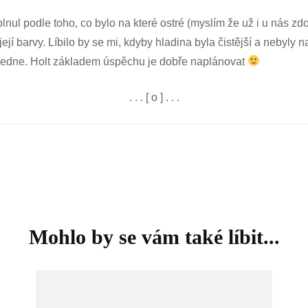
lnul podle toho, co bylo na které ostré (myslím že už i u nás z
ejí barvy. Líbilo by se mi, kdyby hladina byla čistější a nebyly n
oledne. Holt základem úspěchu je dobře naplánovat
. . . [ o ] . . .
Mohlo by se vám také líbit...