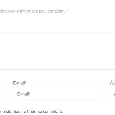
yžadované informace jsou označeny
*
E-mail
*
We
vou stránku pro budoucí komentáře.