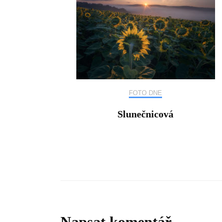
FOTO DNE
Slunečnicová
Napsat komentář