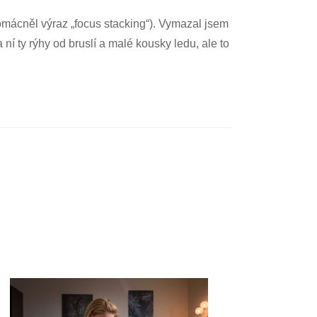
domácněl výraz „focus stacking“). Vymazal jsem
a ní ty rýhy od bruslí a malé kousky ledu, ale to