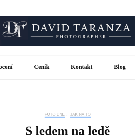
Fotograf pro chvíle, na kterých záleží.
David T
ocení
Ceník
Kontakt
Blog
FOTO DNE
,
JAK NA TO
S ledem na ledě