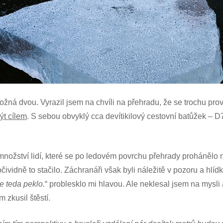
ná dvou. Vyrazil jsem na chvíli na přehradu, že se trochu pro
ýt cílem
. S sebou obvyklý cca devítikilový cestovní batůžek –
nožství lidí, které se po ledovém povrchu přehrady prohánělo n
čividně to stačilo. Záchranáři však byli náležitě v pozoru a hlíd
e teda peklo.
“ problesklo mi hlavou. Ale neklesal jsem na mysli 
 zkusil štěstí.