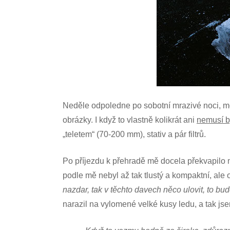
Neděle odpoledne po sobotní mrazivé noci, mož
obrázky. I když to vlastně kolikrát ani
nemusí b
„teletem“ (70-200 mm), stativ a pár filtrů.
Po příjezdu k přehradě mě docela překvapilo m
podle mě nebyl až tak tlustý a kompaktní, ale o
nazdar, tak v těchto davech něco ulovit, to bud
narazil na vylomené velké kusy ledu, a tak jsem