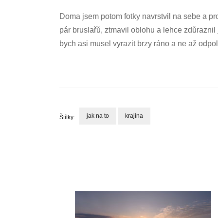
Doma jsem potom fotky navrstvil na sebe a pro
pár bruslařů, ztmavil oblohu a lehce zdůraznil j
bych asi musel vyrazit brzy ráno a ne až odp
jak na to
krajina
Štítky:
Navigace
příspěvku