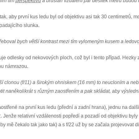
ním tím
perspektivu
a bruslaři vzdálení pár desítek metrů budou
i tak, aby první kus ledu byl od objektivu asi tak 30 centimetrů
padajícího slunka.
eboval bych větší kontrast mezi tím vylomeným kusem a ledovo
ňuje odlesky od nekovových ploch, což byl i tento případ. Hezky 
lou námrazou.
vyšší clonou (f/11) a širokým ohniskem (16 mm) to neucloním a n
tit naněkolikrát s různým zaostřením a pak skládat, aby výsledná
aostřené na první kus ledu (přední a zadní hrana), jednu na dal
. Jenže relativní vzdálenosti popředí a pozadí od objektivu byly 
í by mě čekalo tak jako tak) a s f/22 už by se začala projevovat d