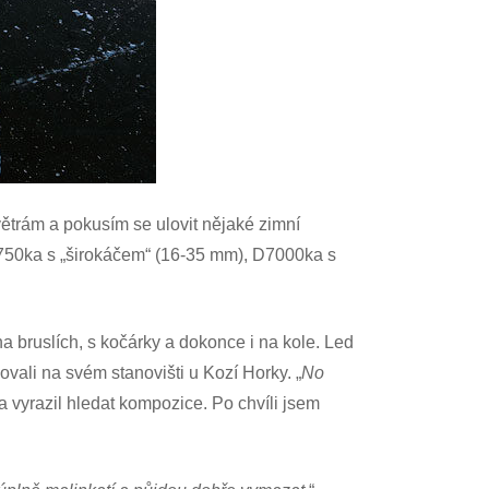
větrám a pokusím se ulovit nějaké zimní
 D750ka s „širokáčem“ (16-35 mm), D7000ka s
a bruslích, s kočárky a dokonce i na kole. Led
kovali na svém stanovišti u Kozí Horky. „
No
a vyrazil hledat kompozice. Po chvíli jsem