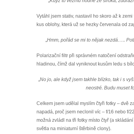
„
Když to vezmu hodně ze široka, zdůraz
Vytáhl jsem stativ, nastavil ho skoro až k zem
kus oblohy, která už se hezky červenala od za
„
Hmm, pořád se mi to nějak nezdá….. Potř
Polarizační filtr při správném natočení odstra
hladinou, čímž dal vyniknout kusům ledu s bí
„
No jo, ale když jsem takhle blízko, tak i s 
neostré. Budu muset fo
Celkem jsem udělal myslím čtyři fotky – dvě z
napadá, proč jsem neclonil víc – f/16 nebo f/22
možná zvládl na tři fotky místo čtyř (a skládán
světla na miniaturní štěrbině clony).