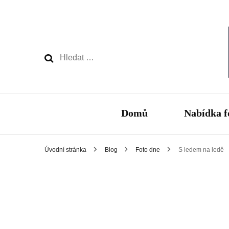
Vyhledávání
Domů
Nabídka f
Úvodní stránka
Blog
Foto dne
S ledem na ledě