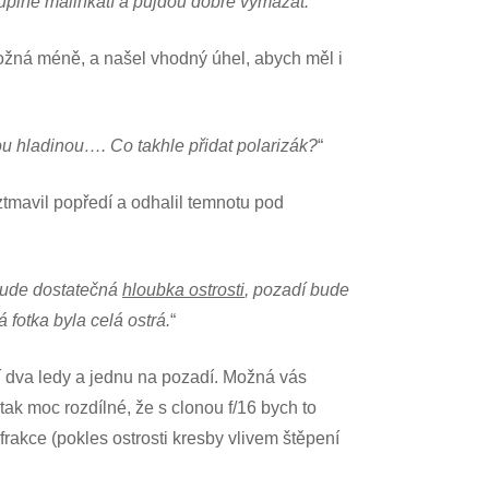
 úplně malinkatí a půjdou dobře vymazat.
“
, možná méně, a našel vhodný úhel, abych měl i
u hladinou…. Co takhle přidat polarizák?
“
ztmavil popředí a odhalil temnotu pod
ebude dostatečná
hloubka ostrosti
, pozadí bude
 fotka byla celá ostrá.
“
ší dva ledy a jednu na pozadí. Možná vás
tak moc rozdílné, že s clonou f/16 bych to
ifrakce (pokles ostrosti kresby vlivem štěpení