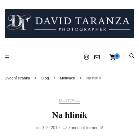
Fotograf pro chvíle, na kterých záleží.
David Taranza
0
Úvodní stránka
Blog
Motivace
Na hliník
MOTIVACE
Na hliník
na
on
9. 2. 2019
Zanechat komentář
Na