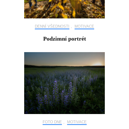
DENNÍ VŠEDNOSTI
,
MOTIVACE
Podzimní portrét
FOTO DNE
,
MOTIVACE