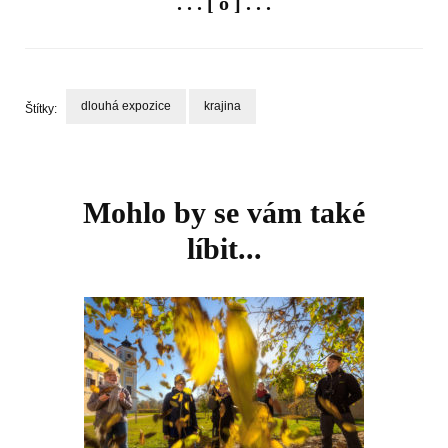
. . . [ o ] . . .
dlouhá expozice
krajina
Štítky:
Navigace
příspěvku
Mohlo by se vám také
líbit...