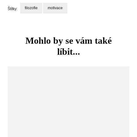
filozofie
motivace
Štítky:
Navigace
příspěvku
Mohlo by se vám také
líbit...