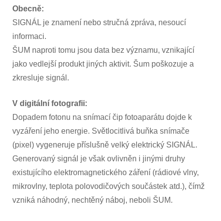
a
Obecně:
šum
SIGNÁL je znamení nebo stručná zpráva, nesoucí
informaci.
ŠUM naproti tomu jsou data bez významu, vznikající
jako vedlejší produkt jiných aktivit. Šum poškozuje a
zkresluje signál.
V digitální fotografii:
Dopadem fotonu na snímací čip fotoaparátu dojde k
vyzáření jeho energie. Světlocitlivá buňka snímače
(pixel) vygeneruje příslušně velký elektrický SIGNÁL.
Generovaný signál je však ovlivněn i jinými druhy
existujícího elektromagnetického záření (rádiové vlny,
mikrovlny, teplota polovodičových součástek atd.), čímž
vzniká náhodný, nechtěný náboj, neboli ŠUM.