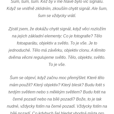
Šum, šum, šum. Kéž by v mé hlavě bylo víc signálu.
Když se vnitřně zklidním, zkouším chytit signál. Ale šum,
šum se vždycky vrátí.
Zjistil jsem, že dokážu chytit signál, když věci rozložím
na jejich základní elementy: Co je fotografie? Tělo
fotoaparátu, objektiv a světlo. To je vše. Je to
jednoduché. Tělo má závěrku, objektiv clonu. A těmito
dvěma věcmi regulujeme světlo. Tělo, objektiv, světlo.
To je vše.
Šum se objeví, když začnu moc přemýšlet: Které tělo
mám použít? Který objektiv? Který blesk? Budu fotit s
tvrdým světlem nebo s měkkým světlem? Budu fotit na
černé pozadí nebo na bílé pozadí? Bože, to je tak
nudné, vždycky fotím na černé pozadí. Vždycky fotím na
bílé pozadí. Co kdybych šel hledat vhodná místa pro