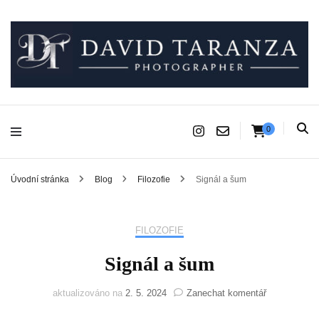
Fotograf pro chvíle, na kterých záleží.
David Taranza
0
Úvodní stránka
Blog
Filozofie
Signál a šum
FILOZOFIE
Signál a šum
na
aktualizováno na
2. 5. 2024
Zanechat komentář
Signál