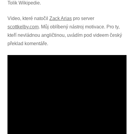
Tolik Wikipedie.
Video, které natočil
Zack Arias
pro server
scottkelby.com
. Můj oblíbený nástroj motivace. Pro ty,
kteří nevládnou angličtinou, uvádím pod videem český
překlad komentáře.