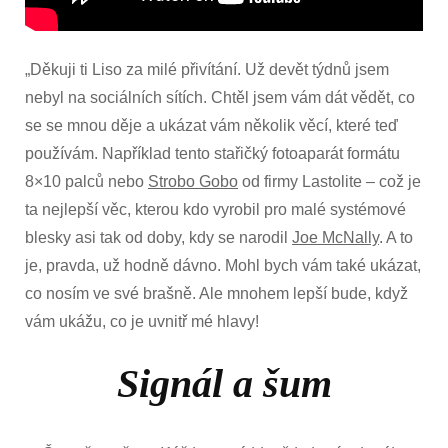
„Děkuji ti Liso za milé přivítání. Už devět týdnů jsem
nebyl na sociálních sítích. Chtěl jsem vám dát vědět, co
se se mnou děje a ukázat vám několik věcí, které teď
používám. Například tento stařičký fotoaparát formátu
8×10 palců nebo
Strobo Gobo
od firmy Lastolite – což je
ta nejlepší věc, kterou kdo vyrobil pro malé systémové
blesky asi tak od doby, kdy se narodil
Joe McNally
. A to
je, pravda, už hodně dávno. Mohl bych vám také ukázat,
co nosím ve své brašně. Ale mnohem lepší bude, když
vám ukážu, co je uvnitř mé hlavy!
Signál a šum