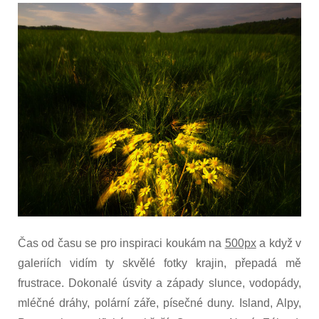
Čas od času se pro inspiraci koukám na
500px
a když v
galeriích vidím ty skvělé fotky krajin, přepadá mě
frustrace. Dokonalé úsvity a západy slunce, vodopády,
mléčné dráhy, polární záře, písečné duny. Island, Alpy,