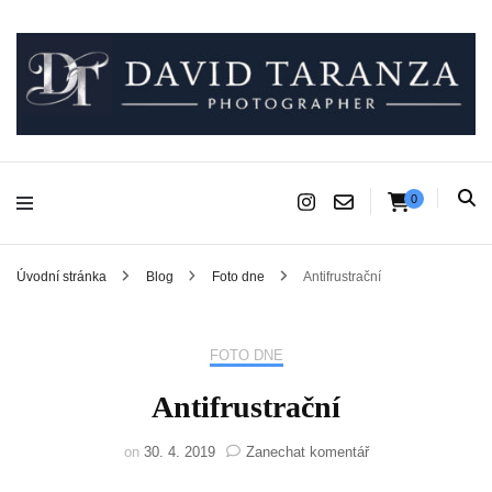
Fotograf pro chvíle, na kterých záleží.
David Taranza
0
Úvodní stránka
Blog
Foto dne
Antifrustrační
FOTO DNE
Antifrustrační
na
on
30. 4. 2019
Zanechat komentář
Antifrustrační