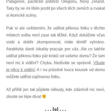
Patagonie, pacifické pobřeží Oregonu, Nový Zéland.
Taky by se mi líbilo jezdit po všech těch zemích a cvakat
si ikonické scény.
Pak si ale uvědomím, že udělat pěknou fotku v těchto
místech světa není zase tak těžké. Když dokážete včas
vstát a dobře zkomponovat, máte téměř vyhráno.
Atraktivita dané lokality pracuje pro vás. Ale co takhle
udělat pěknou fotku pár kroků od vašeho domu? Že tam
není nic k vidění? Chyba. Nedíváte se správně.
Všude
je něco k vidění
. A i na prázdné louce kousek od domu
můžete udělat zajímavou fotku.
Až příště jen tak půjdete někudy, kde zdánlivě nic není,
zkuste se lépe dívat
. . . [o] . . .