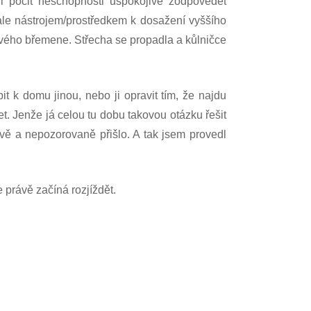
hl pocit neschopnosti uspokojivě zodpovědět
le nástrojem/prostředkem k dosažení vyššího
 svého břemene. Střecha se propadla a kůlničce
it k domu jinou, nebo ji opravit tím, že najdu
et. Jenže já celou tu dobu takovou otázku řešit
ivě a nepozorovaně přišlo. A tak jsem provedl
se právě začíná rozjíždět.