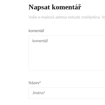
Napsat komentář
Vaše e-mailová adresa nebude zveřejněna.
V
komentář
Název
*