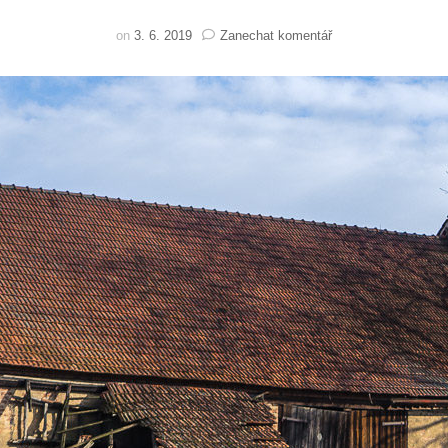
na
on
3. 6. 2019
Zanechat komentář
V
hlavě