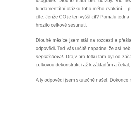
fotografie. Dlouho stála bez údržby. Víc n
fundamentální otázku toho mého cvakání – p
cíle. Jenže CO je ten vyšší cíl? Pomalu jedna
hrozilo celkové sesunutí.
Dlouhé měsíce jsem stál na rozcestí a přešlap
odpovědi. Teď vás určitě napadne, že asi nebud
nepotřeboval
. Drajv pro fotku tam byl od zač
celkovou dekonstrukci až k základům a čekal,
A ty odpovědi jsem skutečně našel. Dokonce m