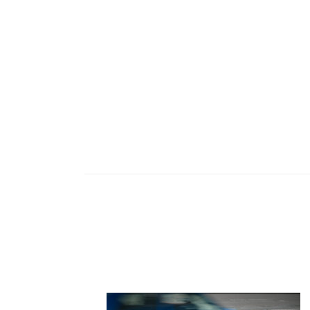
Navigace
příspěvku