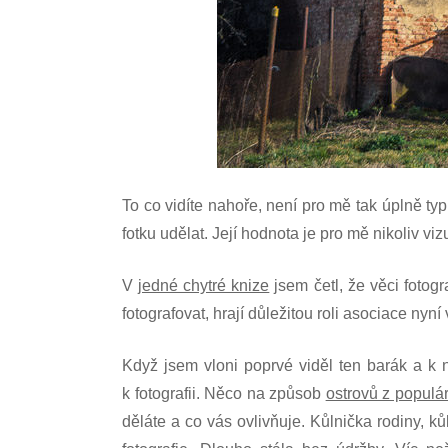
To co vidíte nahoře, není pro mě tak úplně ty
fotku udělat. Její hodnota je pro mě nikoliv viz
V
jedné chytré knize
jsem četl, že věci fotogr
fotografovat, hrají důležitou roli asociace nyn
Když jsem vloni poprvé viděl ten barák a k
k fotografii. Něco na způsob
ostrovů z populá
děláte a co vás ovlivňuje. Kůlnička rodiny, k