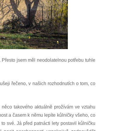
m. Přesto jsem měl neodolatelnou potřebu tuhle
šeji řečeno, v našich rozhodnutích o tom, co
e něco takového aktuálně prožívám ve vztahu
nost a časem k němu lepíte kůlničky všeho, co
o své. Já před patnácti lety postavil kůlničku