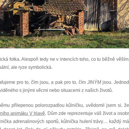
pická fotka. Alespoň tedy ne v intencích toho, co tu běžně věší
uální, ale ryze symbolická.
afujeme pro to, čím jsou, a pak pro to, čím
JINÝM
jsou. Jednodu
í viděného s jinými věcmi nebo situacemi z našich životů.
 němu přilepenou polorozpadlou kůlničku, uvědomil jsem si, ž
rního animáku V hlavě
. Dům zde reprezentuje váš život a osob
ůlnička adrenalinových sportů, kůlnička hulení trávy… každý má t