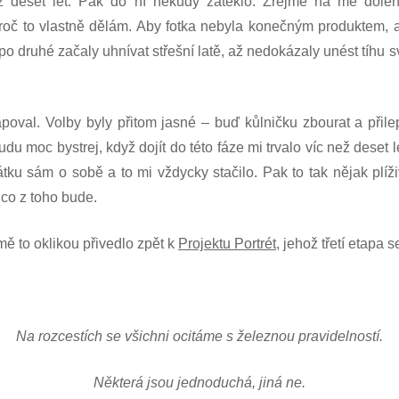
ež deset let. Pak do ní někudy zateklo. Zřejmě na mě dole
roč to vlastně dělám. Aby fotka nebyla konečným produktem, a
 po druhé začaly uhnívat střešní latě, až nedokázaly unést tíhu
oval. Volby byly přitom jasné – buď kůlničku zbourat a přilep
u moc bystrej, když dojít do této fáze mi trvalo víc než deset l
átku sám o sobě a to mi vždycky stačilo. Pak to tak nějak plíž
 co z toho bude.
ě to oklikou přivedlo zpět k
Projektu Portrét
, jehož třetí etapa 
Na rozcestích se všichni ocitáme s železnou pravidelností.
Některá jsou jednoduchá, jiná ne.