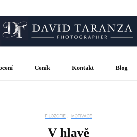
Fotograf pro chvíle, na kterých záleží.
David T
ocení
Ceník
Kontakt
Blog
FILOZOFIE
,
MOTIVACE
V hlavě