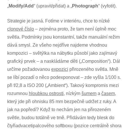
„
Modify/Add
“ (upravit/přidat) a „
Photograph
“ (vyfotit).
Strategie je jasná. Fotíme v interiéru, chce to nízké
clonové číslo
– zejména proto, že tam není úplně moc
světla. Podmínky jsou konstantní, takže manuální režim
dává smysl. Ze všeho nejdříve najdeme vhodnou
kompozici – světýlka na nábytku působí jako zajímavý
grafický prvek – a naskládáme děti („Composition“). Dál
určíme požadovanou
expozici
přirozeného světla. Mně
se líbí pozadí o něco podexponovat – zde vyšla 1/100 s.
při f/2,8 a ISO 200 („Ambient“). Takový kompromis mezi
rozumnou
hloubkou ostrosti
, nízkým
šumem
a
časem
,
který jde při ohnisku 85 mm bezpečně udržet z ruky. A
jak na popředí? Když to nechám jen na přirozeném
světle, budou totálně ve tmě. Přidávám tedy blesk do
čtyřiadvacetipalcového softboxu (pozice centrálně shora