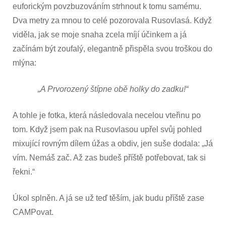
euforickým povzbuzováním strhnout k tomu samému.
Dva metry za mnou to celé pozorovala Rusovlasá. Když
viděla, jak se moje snaha zcela míjí účinkem a já
začínám být zoufalý, elegantně přispěla svou troškou do
mlýna:
„A Prvorozený štípne obě holky do zadku!“
A tohle je fotka, která následovala necelou vteřinu po
tom. Když jsem pak na Rusovlasou upřel svůj pohled
mixující rovným dílem úžas a obdiv, jen suše dodala: „Já
vím. Nemáš zač. Až zas budeš příště potřebovat, tak si
řekni.“
Úkol splněn. A já se už teď těším, jak budu příště zase
CAMPovat.