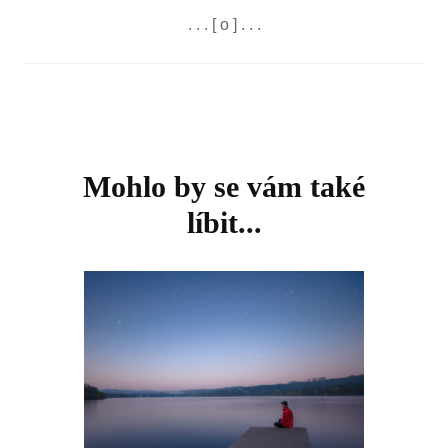
. . . [ o ] . . .
Navigace
příspěvku
Mohlo by se vám také
líbit...