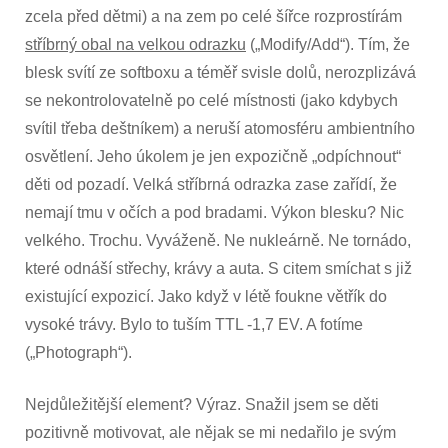
zcela před dětmi) a na zem po celé šířce rozprostírám
stříbrný obal na velkou odrazku
(„Modify/Add“). Tím, že
blesk svítí ze softboxu a téměř svisle dolů, nerozplizává
se nekontrolovatelně po celé místnosti (jako kdybych
svítil třeba deštníkem) a neruší atomosféru ambientního
osvětlení. Jeho úkolem je jen expozičně „odpíchnout“
děti od pozadí. Velká stříbrná odrazka zase zařídí, že
nemají tmu v očích a pod bradami. Výkon blesku? Nic
velkého. Trochu. Vyváženě. Ne nukleárně. Ne tornádo,
které odnáší střechy, krávy a auta. S citem smíchat s již
existující expozicí. Jako když v létě foukne větřík do
vysoké trávy. Bylo to tuším TTL -1,7 EV. A fotíme
(„Photograph“).
Nejdůležitější element? Výraz. Snažil jsem se děti
pozitivně motivovat, ale nějak se mi nedařilo je svým