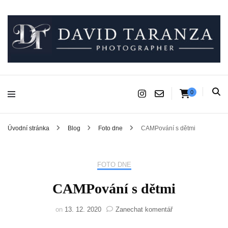
Fotograf pro chvíle, na kterých záleží.
David Taranza
0
Úvodní stránka
Blog
Foto dne
CAMPování s dětmi
FOTO DNE
CAMPování s dětmi
na
on
13. 12. 2020
Zanechat komentář
CAMPování