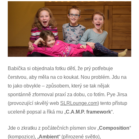
s
dětmi
Babička si objednala fotku dětí, že prý potřebuje
čerstvou, aby měla na co koukat. Nou problém. Jdu na
to jako obvykle – způsobem, který se tak nějak
spontánně zformoval praxí za dobu, co fotím. Pye Jirsa
(provozující skvělý web
SLRLounge.com
) tento přístup
uceleně popsal a říká mu „
C.A.M.P. framework
“.
Jde o zkratku z počátečních písmen slov „
Composition
“
(kompozice), „
Ambient
“ (přirozené světlo),