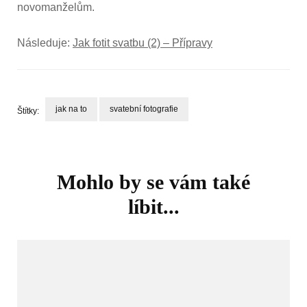
novomanželům.
Následuje:
Jak fotit svatbu (2) – Přípravy
jak na to
svatební fotografie
Štítky:
Navigace
příspěvku
Mohlo by se vám také
líbit...