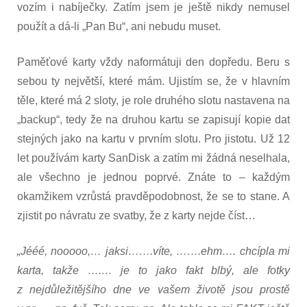
vozím i nabíječky. Zatím jsem je ještě nikdy nemusel
použít a dá-li „Pan Bu“, ani nebudu muset.
Paměťové karty vždy naformátuji den dopředu. Beru s
sebou ty největší, které mám. Ujistím se, že v hlavním
těle, které má 2 sloty, je role druhého slotu nastavena na
„backup“, tedy že na druhou kartu se zapisují kopie dat
stejných jako na kartu v prvním slotu. Pro jistotu. Už 12
let používám karty SanDisk a zatím mi žádná neselhala,
ale všechno je jednou poprvé. Znáte to – každým
okamžikem vzrůstá pravděpodobnost, že se to stane. A
zjistit po návratu ze svatby, že z karty nejde číst…
„Jééé, nooooo,… jaksi…….víte, …….ehm…. chcípla mi
karta, takže ….… je to jako fakt blbý, ale fotky
z nejdůležitějšího dne ve vašem životě jsou prostě