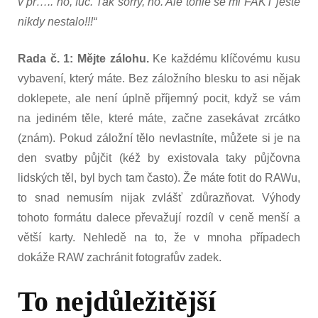
v pr….. no, fuč. Tak sorry, no. Ale tohle se mi FAKT ještě
nikdy nestalo!!!“
Rada č. 1: Mějte zálohu.
Ke každému klíčovému kusu
vybavení, který máte. Bez záložního blesku to asi nějak
doklepete, ale není úplně příjemný pocit, když se vám
na jediném těle, které máte, začne zasekávat zrcátko
(znám). Pokud záložní tělo nevlastníte, můžete si je na
den svatby půjčit (kéž by existovala taky půjčovna
lidských těl, byl bych tam často). Že máte fotit do RAWu,
to snad nemusím nijak zvlášť zdůrazňovat. Výhody
tohoto formátu dalece převažují rozdíl v ceně menší a
větší karty. Nehledě na to, že v mnoha případech
dokáže RAW zachránit fotografův zadek.
To nejdůležitější