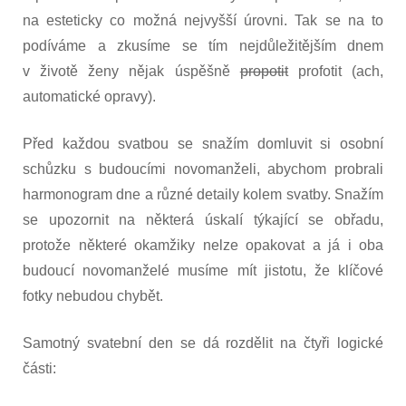
na esteticky co možná nejvyšší úrovni. Tak se na to
podíváme a zkusíme se tím nejdůležitějším dnem
v životě ženy nějak úspěšně
propotit
profotit (ach,
automatické opravy).
Před každou svatbou se snažím domluvit si osobní
schůzku s budoucími novomanželi, abychom probrali
harmonogram dne a různé detaily kolem svatby. Snažím
se upozornit na některá úskalí týkající se obřadu,
protože některé okamžiky nelze opakovat a já i oba
budoucí novomanželé musíme mít jistotu, že klíčové
fotky nebudou chybět.
Samotný svatební den se dá rozdělit na čtyři logické
části: