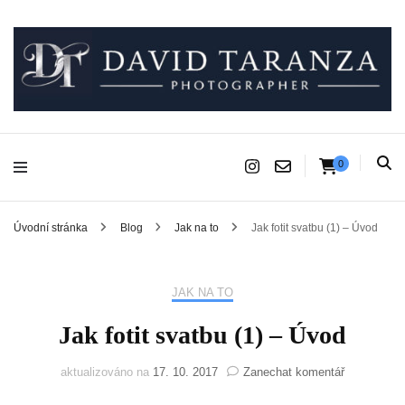
Fotograf pro chvíle, na kterých záleží.
David Taranza
0
Úvodní stránka
Blog
Jak na to
Jak fotit svatbu (1) – Úvod
JAK NA TO
Jak fotit svatbu (1) – Úvod
na
aktualizováno na
17. 10. 2017
Zanechat komentář
Jak