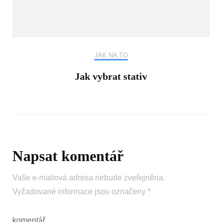
JAK NA TO
Jak vybrat stativ
Napsat komentář
Vaše e-mailová adresa nebude zveřejněna.
Vyžadované informace jsou označeny
*
komentář