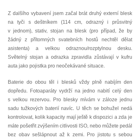
Z dalšího vybavení jsem začal brát druhý externí blesk
na tyči s deštníkem (114 cm, odrazný i průsvitný
v jednom), stativ, stojan na blesk (pro případ, že by
žádný z přítomných svatebních hostů nechtěl dělat
asistenta) a velkou odraznou/rozptylnou desku.
Světelný stojan a odrazka zpravidla zůstávají v kufru
auta jako pojistka pro neočekávané situace.
Baterie do obou těl i blesků vždy plně nabíjím den
dopředu. Fotoaparáty vydrží na jedno nabití celý den
s velkou rezervou. Pro blesky mívám v záloze jednu
sadu tužkových baterií navíc. U těch se bohužel nedá
kontrolovat, kolik kapacity mají ještě k dispozici a zda je
máte pošetřit zvýšením citlivosti ISO, nebo můžete pedál
bez obav sešlápnout až k zemi. Pro jistotu s sebou