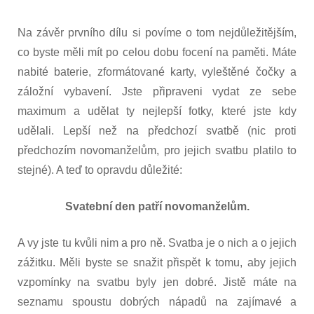
Na závěr prvního dílu si povíme o tom nejdůležitějším,
co byste měli mít po celou dobu focení na paměti. Máte
nabité baterie, zformátované karty, vyleštěné čočky a
záložní vybavení. Jste připraveni vydat ze sebe
maximum a udělat ty nejlepší fotky, které jste kdy
udělali. Lepší než na předchozí svatbě (nic proti
předchozím novomanželům, pro jejich svatbu platilo to
stejné). A teď to opravdu důležité:
Svatební den patří novomanželům.
A vy jste tu kvůli nim a pro ně. Svatba je o nich a o jejich
zážitku. Měli byste se snažit přispět k tomu, aby jejich
vzpomínky na svatbu byly jen dobré. Jistě máte na
seznamu spoustu dobrých nápadů na zajímavé a