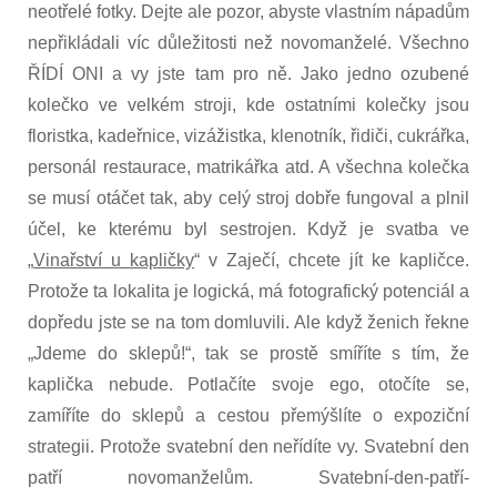
neotřelé fotky. Dejte ale pozor, abyste vlastním nápadům
nepřikládali víc důležitosti než novomanželé. Všechno
ŘÍDÍ ONI a vy jste tam pro ně. Jako jedno ozubené
kolečko ve velkém stroji, kde ostatními kolečky jsou
floristka, kadeřnice, vizážistka, klenotník, řidiči, cukrářka,
personál restaurace, matrikářka atd. A všechna kolečka
se musí otáčet tak, aby celý stroj dobře fungoval a plnil
účel, ke kterému byl sestrojen. Když je svatba ve
„
Vinařství u kapličky
“ v Zaječí, chcete jít ke kapličce.
Protože ta lokalita je logická, má fotografický potenciál a
dopředu jste se na tom domluvili. Ale když ženich řekne
„Jdeme do sklepů!“, tak se prostě smíříte s tím, že
kaplička nebude. Potlačíte svoje ego, otočíte se,
zamíříte do sklepů a cestou přemýšlíte o expoziční
strategii. Protože svatební den neřídíte vy. Svatební den
patří novomanželům. Svatební-den-patří-