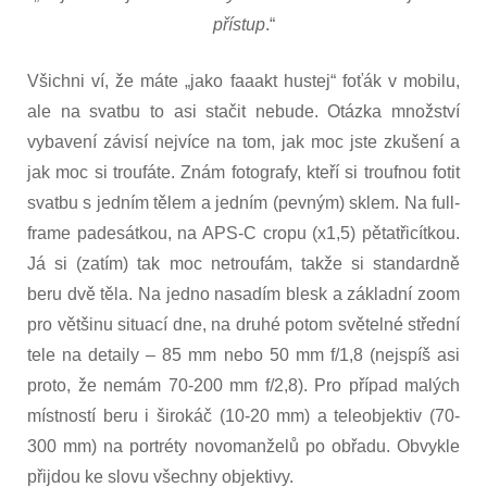
přístup
.“
Všichni ví, že máte „jako faaakt hustej“ foťák v mobilu,
ale na svatbu to asi stačit nebude. Otázka množství
vybavení závisí nejvíce na tom, jak moc jste zkušení a
jak moc si troufáte. Znám fotografy, kteří si troufnou fotit
svatbu s jedním tělem a jedním (pevným) sklem. Na full-
frame padesátkou, na APS-C cropu (x1,5) pětatřicítkou.
Já si (zatím) tak moc netroufám, takže si standardně
beru dvě těla. Na jedno nasadím blesk a základní zoom
pro většinu situací dne, na druhé potom světelné střední
tele na detaily – 85 mm nebo 50 mm f/1,8 (nejspíš asi
proto, že nemám 70-200 mm f/2,8). Pro případ malých
místností beru i širokáč (10-20 mm) a teleobjektiv (70-
300 mm) na portréty novomanželů po obřadu. Obvykle
přijdou ke slovu všechny objektivy.