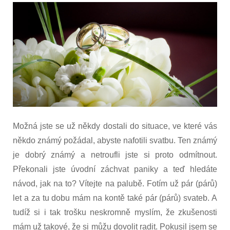
fotit
svatbu
(1)
–
Úvod
Možná jste se už někdy dostali do situace, ve které vás
někdo známý požádal, abyste nafotili svatbu. Ten známý
je dobrý známý a netroufli jste si proto odmítnout.
Překonali jste úvodní záchvat paniky a teď hledáte
návod, jak na to? Vítejte na palubě. Fotím už pár (párů)
let a za tu dobu mám na kontě také pár (párů) svateb. A
tudíž si i tak trošku neskromně myslím, že zkušenosti
mám už takové, že si můžu dovolit radit. Pokusil jsem se