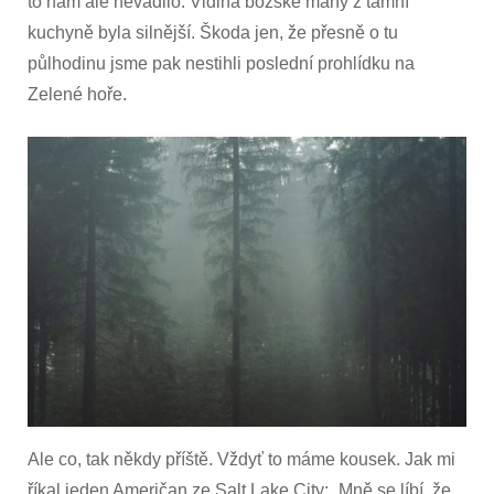
to nám ale nevadilo. Vidina božské many z tamní
kuchyně byla silnější. Škoda jen, že přesně o tu
půlhodinu jsme pak nestihli poslední prohlídku na
Zelené hoře.
Ale co, tak někdy příště. Vždyť to máme kousek. Jak mi
říkal jeden Američan ze Salt Lake City: „Mně se líbí, že