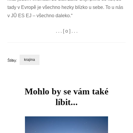
tady v Evropě je všechno hezky blízko u sebe. To u nás
v JŮ ES EJ – všechno daleko.“
. . . [ o ] . . .
krajina
Štítky:
Navigace
příspěvku
Mohlo by se vám také
líbit...