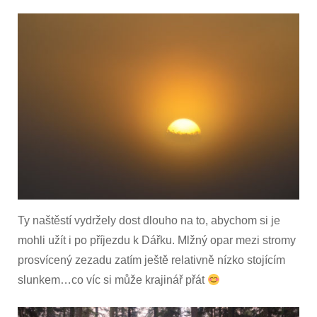
Ty naštěstí vydržely dost dlouho na to, abychom si je
mohli užít i po příjezdu k Dářku. Mlžný opar mezi stromy
prosvícený zezadu zatím ještě relativně nízko stojícím
slunkem…co víc si může krajinář přát