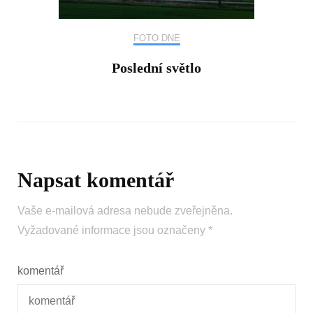
FOTO DNE
Poslední světlo
Napsat komentář
Vaše e-mailová adresa nebude zveřejněna.
Vyžadované informace jsou označeny
*
komentář