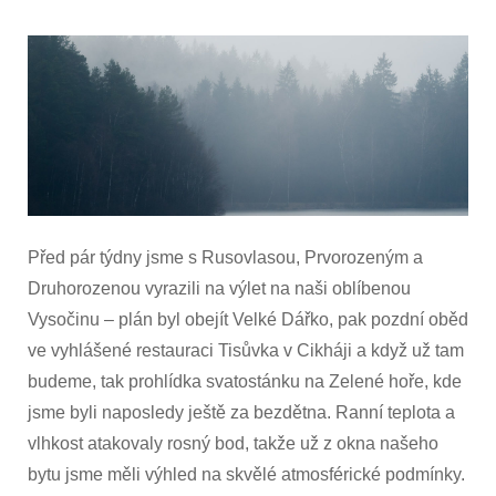
Konec
zimy
na
Vysočině
Před pár týdny jsme s Rusovlasou, Prvorozeným a
Druhorozenou vyrazili na výlet na naši oblíbenou
Vysočinu – plán byl obejít Velké Dářko, pak pozdní oběd
ve vyhlášené restauraci Tisůvka v Cikháji a když už tam
budeme, tak prohlídka svatostánku na Zelené hoře, kde
jsme byli naposledy ještě za bezdětna. Ranní teplota a
vlhkost atakovaly rosný bod, takže už z okna našeho
bytu jsme měli výhled na skvělé atmosférické podmínky.