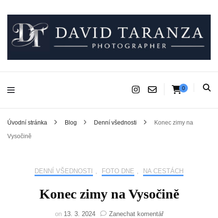
Fotograf pro chvíle, na kterých záleží.
David Taranza
0
Úvodní stránka
Blog
Denní všednosti
Konec zimy na
Vysočině
DENNÍ VŠEDNOSTI
,
FOTO DNE
,
NA CESTÁCH
Konec zimy na Vysočině
na
on
13. 3. 2024
Zanechat komentář