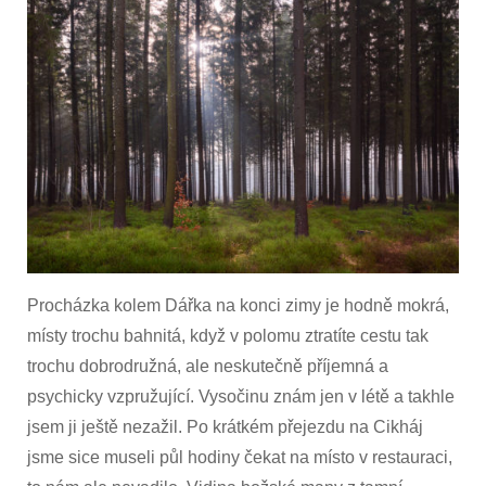
Procházka kolem Dářka na konci zimy je hodně mokrá,
místy trochu bahnitá, když v polomu ztratíte cestu tak
trochu dobrodružná, ale neskutečně příjemná a
psychicky vzpružující. Vysočinu znám jen v létě a takhle
jsem ji ještě nezažil. Po krátkém přejezdu na Cikháj
jsme sice museli půl hodiny čekat na místo v restauraci,