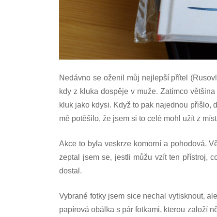
Nedávno se oženil můj nejlepší přítel (Rusovl
kdy z kluka dospěje v muže. Zatímco většina 
kluk jako kdysi. Když to pak najednou přišlo, d
mě potěšilo, že jsem si to celé mohl užít z mí
Akce to byla veskrze komorní a pohodová. Vědě
zeptal jsem se, jestli můžu vzít ten přístro
dostal.
Vybrané fotky jsem sice nechal vytisknout, ale
papírová obálka s pár fotkami, kterou založí 