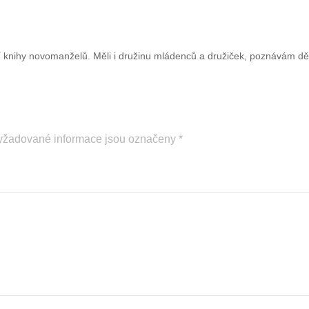
 knihy novomanželů. Měli i družinu mládenců a družiček, poznávám děti 
yžadované informace jsou označeny
*