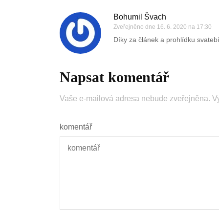
Bohumil Švach
Zveřejněno dne
16. 6. 2020 na 17:30
Díky za článek a prohlídku svatebí
Napsat komentář
Vaše e-mailová adresa nebude zveřejněna.
V
komentář