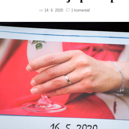
u
on
14. 6. 2020
1 komentář
textu
s
názvem
Svatba
mého
nejlepšího
přítele