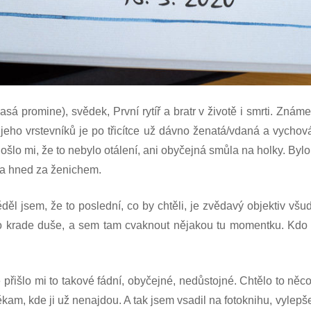
asá promine), svědek, První rytíř a bratr v životě i smrti. Znám
jeho vrstevníků je po třicítce už dávno ženatá/vdaná a vychová
ošlo mi, že to nebylo otálení, ani obyčejná smůla na holky. Bylo
sta hned za ženichem.
l jsem, že to poslední, co by chtěli, je zvědavý objektiv všu
j, co krade duše, a sem tam cvaknout nějakou tu momentku. Kdo 
 přišlo mi to takové fádní, obyčejné, nedůstojné. Chtělo to něc
někam, kde ji už nenajdou. A tak jsem vsadil na fotoknihu, vylep