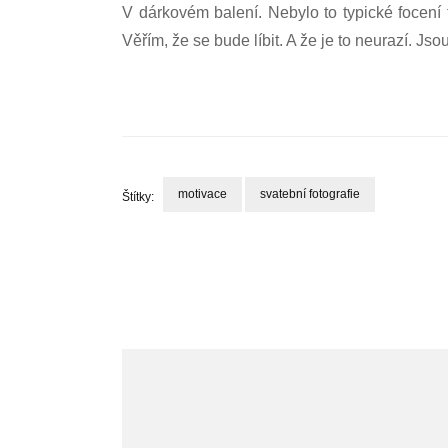
V dárkovém balení. Nebylo to typické focení t
Věřím, že se bude líbit. A že je to neurazí. Jso
motivace
svatební fotografie
Štítky:
Navigace
příspěvku