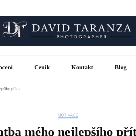
Fotograf pro chvíle, na kterých záleží.
David T
ocení
Ceník
Kontakt
Blog
pšího přítele
MOTIVACE
atba mého nejlepšího přít