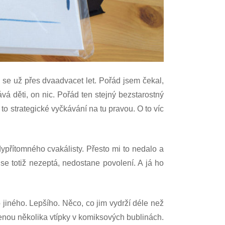
e se už přes dvaadvacet let. Pořád jsem čekal,
vá děti, on nic.
Pořád ten stejný bezstarostný
 to strategické vyčkávání na tu pravou. O to víc
dypřítomného cvakálisty. Přesto mi to nedalo a
se totiž nezeptá, nedostane povolení. A já ho
o jiného. Lepšího. Něco, co jim vydrží déle než
šenou několika vtípky v komiksových bublinách.