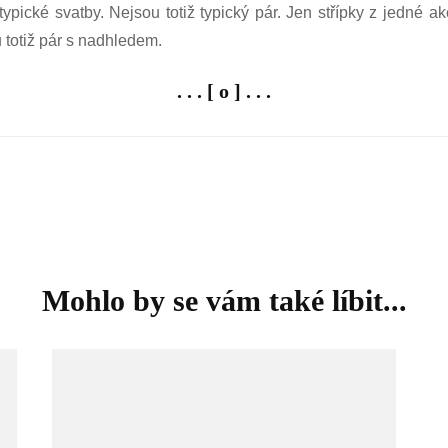
ypické svatby. Nejsou totiž typický pár. Jen střípky z jedné a
u totiž pár s nadhledem.
. . . [ o ] . . .
Mohlo by se vám také líbit...